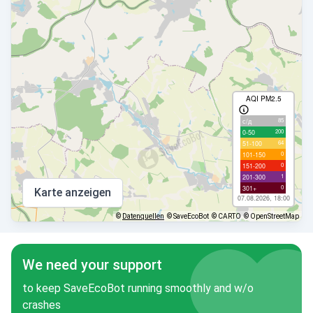
AQI PM2.5
85
с/д
200
0-50
64
51-100
0
101-150
0
151-200
1
201-300
0
301+
Karte anzeigen
07.08.2026, 18:00
©
Datenquellen
© SaveEcoBot
© CARTO
© OpenStreetMap
We need your support
to keep SaveEcoBot running smoothly and w/o
crashes