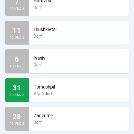
7
Pultivtsi
Dorf
AQI PM2.5
11
Hrushkivtsi
Dorf
AQI PM2.5
6
Ivaniv
Dorf
AQI PM2.5
31
Tomashpil
Stadtdorf
AQI PM2.5
28
Zaozerne
Dorf
AQI PM2.5