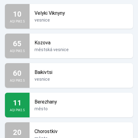
10
Velyki Viknyny
vesnice
AQI PM2.5
65
Kozova
městská vesnice
AQI PM2.5
60
Baikivtsi
vesnice
AQI PM2.5
11
Berezhany
město
AQI PM2.5
20
Chorostkiv