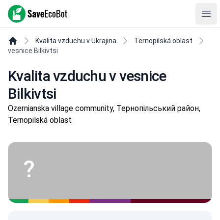
SaveEcoBot
Ope
Kvalita vzduchu v Ukrajina
Ternopilská oblast
vesnice Bilkivtsi
Kvalita vzduchu v vesnice
Bilkivtsi
Ozernianska village community, Тернопільський район,
Ternopilská oblast
?