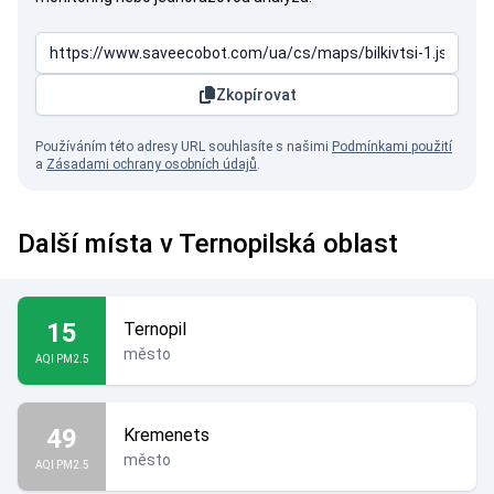
Zkopírovat
Používáním této adresy URL souhlasíte s našimi
Podmínkami použití
a
Zásadami ochrany osobních údajů
.
Další místa v Ternopilská oblast
15
Ternopil
město
AQI PM2.5
49
Kremenets
město
AQI PM2.5