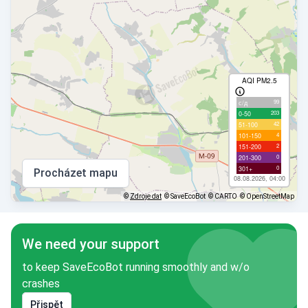
AQI PM2.5
99
с/д
203
0-50
42
51-100
4
101-150
2
151-200
0
201-300
0
301+
Procházet mapu
08.08.2026, 04:00
©
Zdroje dat
© SaveEcoBot
© CARTO
© OpenStreetMap
We need your support
to keep SaveEcoBot running smoothly and w/o
crashes
Přispět