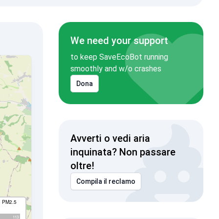
We need your support
to keep SaveEcoBot running
smoothly and w/o crashes
Dona
Avverti o vedi aria
inquinata? Non passare
oltre!
Compila il reclamo
I PM2.5
113