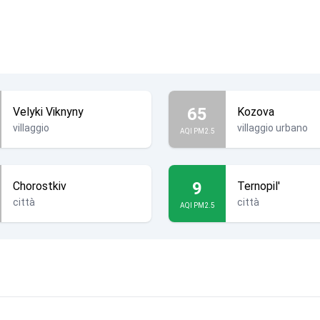
65
Velyki Viknyny
Kozova
villaggio
villaggio urbano
AQI PM2.5
9
Chorostkiv
Ternopil'
città
città
AQI PM2.5