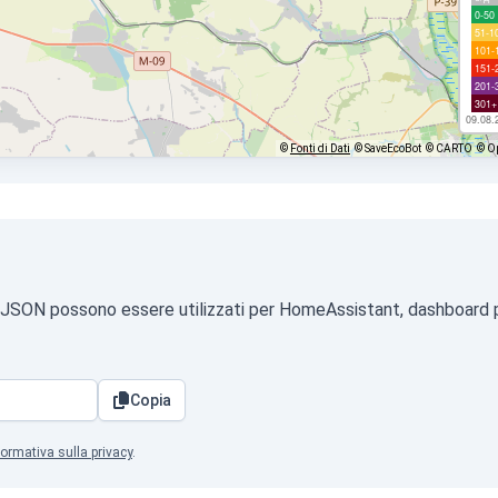
0-50
51-1
101-
151-
201-
301+
09.08.
©
Fonti di Dati
© SaveEcoBot
© CARTO
© O
ormato JSON possono essere utilizzati per HomeAssistant, dashboard 
Copia
formativa sulla privacy
.