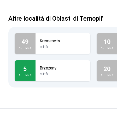
Altre località di Oblast' di Ternopil'
49
10
Kremenets
città
AQI PM2.5
AQI PM2.5
5
20
Brzeżany
città
AQI PM2.5
AQI PM2.5