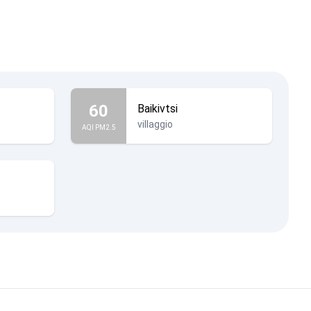
60
Baikivtsi
villaggio
AQI PM2.5