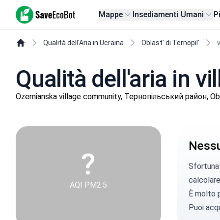
SaveEcoBot
Mappe
Insediamenti Umani
P
Qualità dell'Aria in Ucraina
Oblast' di Ternopil'
v
Qualità dell'aria in vi
Ozernianska village community, Тернопільський район, Obla
Nessun
?
Sfortunat
calcolare 
AQI PM2.5
È molto p
Puoi
acqu