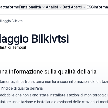
iattaforme
Funzionalità
Analisi
Dati Aperti
ESG
Informa
illaggio Bilkivtsi
llaggio Bilkivtsi
st' di Ternopil'
a informazione sulla qualità dell'aria
amente, il nostro sistema non ha ancora informazioni dalle stazio
l'indice di qualità dell'aria.
robabile che non siano state installate stazioni di monitoraggio
istare una stazione
e installarla o
avvisarci
delle stazioni di moni