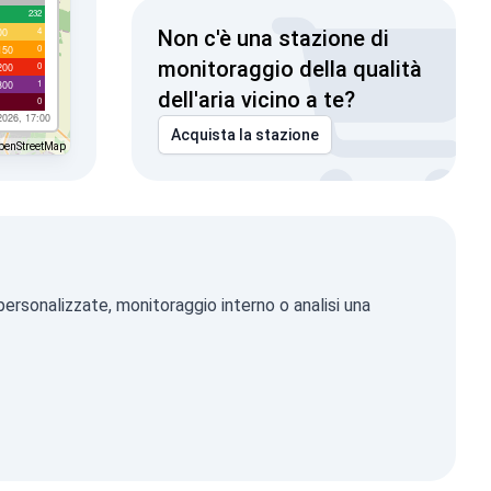
232
4
00
Non c'è una stazione di
0
150
monitoraggio della qualità
0
200
1
300
dell'aria vicino a te?
0
2026, 17:00
Acquista la stazione
penStreetMap
personalizzate, monitoraggio interno o analisi una