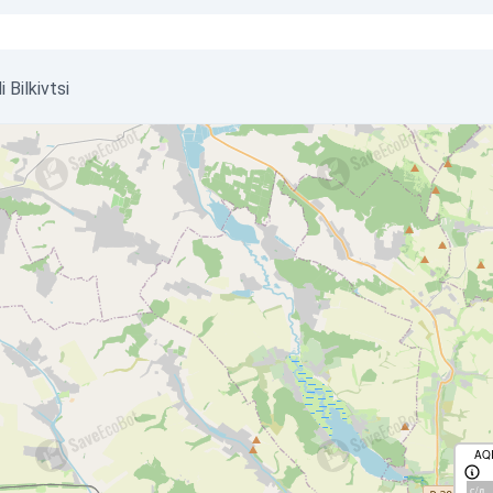
 Bilkivtsi
AQ
с/д