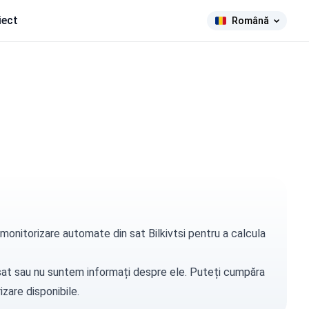
iect
Română
 monitorizare automate din sat Bilkivtsi pentru a calcula
t sat sau nu suntem informați despre ele. Puteți
cumpăra
zare disponibile.