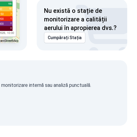
166
92
00
Nu există o stație de
3
150
monitorizare a calității
1
200
0
300
aerului în apropierea dvs.?
0
2026, 10:00
Cumpărați Stația
penStreetMap
, monitorizare internă sau analiză punctuală.