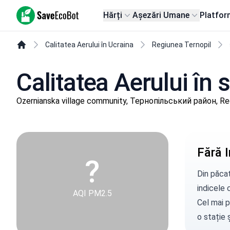
SaveEcoBot
Hărți
Așezări Umane
Platfor
Calitatea Aerului în Ucraina
Regiunea Ternopil
Calitatea Aerului în s
Ozernianska village community, Тернопільський район, Re
Fără I
?
Din păcat
indicele c
AQI PM2.5
Cel mai p
o stație
ș