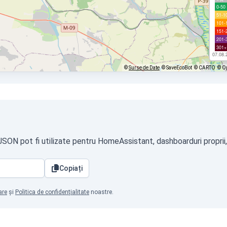
0-50
51-1
101-
151-
201-
301+
07.08.
©
Surse de Date
© SaveEcoBot
© CARTO
© O
t JSON pot fi utilizate pentru HomeAssistant, dashboarduri proprii
Copiați
are
și
Politica de confidențialitate
noastre.