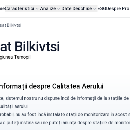
me
Caracteristici
Analize
Date Deschise
ESG
Despre Pro
sat Bilkivtsi
at Bilkivtsi
giunea Ternopil
nformații despre Calitatea Aerului
e, sistemul nostru nu dispune încă de informații de la stațiile de
alității aerului.
robabil, nu au fost încă instalate stații de monitorizare în aces
i o puteți instala sau ne puteți
anunța
despre stațiile de monitori