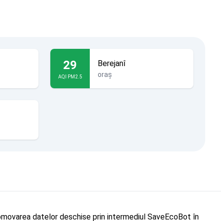
29
Berejanî
oraș
AQI PM2.5
"Promovarea datelor deschise prin intermediul SaveEcoBot în