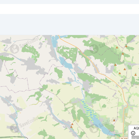
AQ
с/д