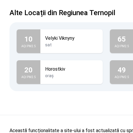
Alte Locații din Regiunea Ternopil
10
65
Velyki Viknyny
sat
AQI PM2.5
AQI PM2.5
20
49
Horostkiv
oraș
AQI PM2.5
AQI PM2.5
Această funcționalitate a site-ului a fost actualizată cu sp