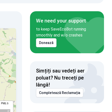
We need your support
to keep SaveEcoBot running
smoothly and w/o crashes
Donează
Simțiți sau vedeți aer
poluat? Nu treceți pe
lângă!
Completează Reclamația
I PM2.5
87