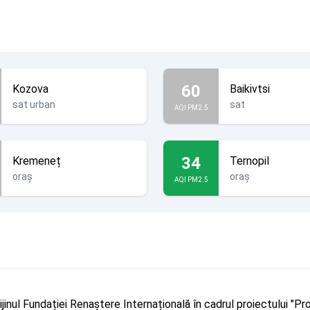
60
Kozova
Baikivtsi
sat urban
sat
AQI PM2.5
34
Kremeneț
Ternopil
oraș
oraș
AQI PM2.5
rijinul Fundației Renaștere Internațională în cadrul proiectului 