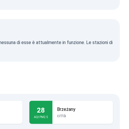
o nessuna di esse è attualmente in funzione. Le stazioni di
28
Brzeżany
città
AQI PM2.5