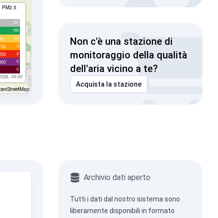
I PM2.5
101
153
91
00
Non c'è una stazione di
2
150
monitoraggio della qualità
2
200
0
300
dell'aria vicino a te?
0
2026, 09:00
Acquista la stazione
penStreetMap
Archivio dati aperto
Tutti i dati dal nostro sistema sono
liberamente disponibili in formato