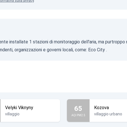
formativa sulla privacy
.
mente installate 1 stazioni di monitoraggio dell'aria, ma purtropp
endenti, organizzazioni e governi locali, come:
Eco City
.
65
Velyki Viknyny
Kozova
villaggio
villaggio urbano
AQI PM2.5