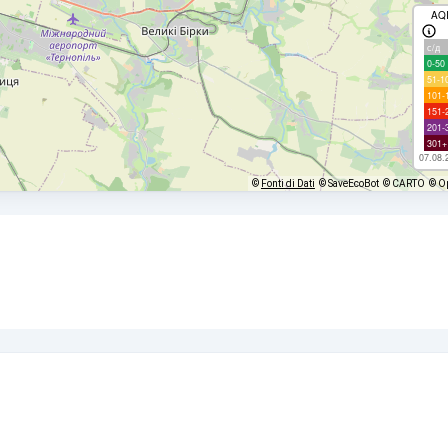
AQ
с/д
0-50
51-1
101-
151-
201-
301+
07.08.
©
Fonti di Dati
© SaveEcoBot
© CARTO
© O