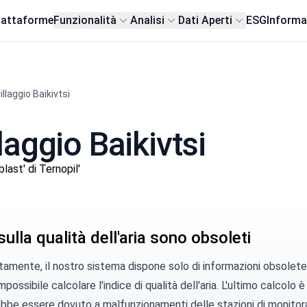
iattaforme
Funzionalità
Analisi
Dati Aperti
ESG
Informa
illaggio Baikivtsi
llaggio Baikivtsi
ast' di Ternopil'
 sulla qualità dell'aria sono obsoleti
amente, il nostro sistema dispone solo di informazioni obsolete da
impossibile calcolare l'indice di qualità dell'aria. L'ultimo calcol
bbe essere dovuto a malfunzionamenti delle stazioni di monitorag