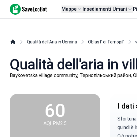
SaveEcoBot
Mappe
Insediamenti Umani
P
Qualità dell'Aria in Ucraina
Oblast' di Ternopil'
v
Qualità dell'aria in vi
Baykovetska village community, Тернопільський район, Obl
60
I dati
Sfortunat
AQI PM2.5
quindi è 
Ciò potre