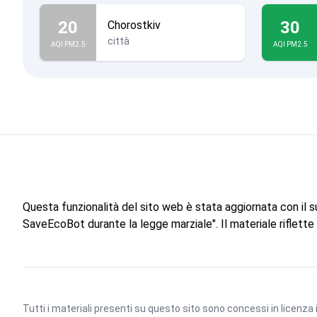
20
30
Chorostkiv
città
AQI PM2.5
AQI PM2.5
Questa funzionalità del sito web è stata aggiornata con il 
SaveEcoBot durante la legge marziale". Il materiale riflett
Tutti i materiali presenti su questo sito sono concessi in licenza