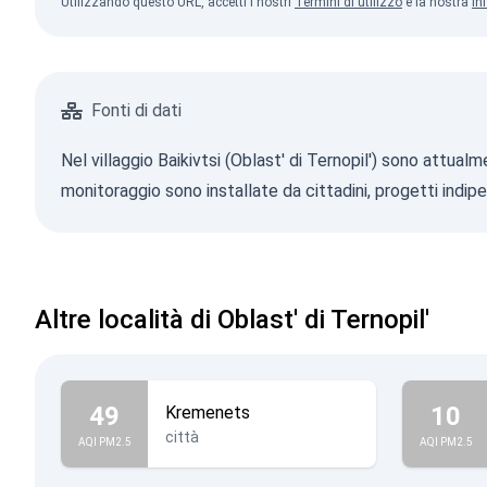
Utilizzando questo URL, accetti i nostri
Termini di utilizzo
e la nostra
In
Fonti di dati
Nel villaggio Baikivtsi (Oblast' di Ternopil') sono attual
monitoraggio sono installate da cittadini, progetti indip
Altre località di Oblast' di Ternopil'
49
10
Kremenets
città
AQI PM2.5
AQI PM2.5