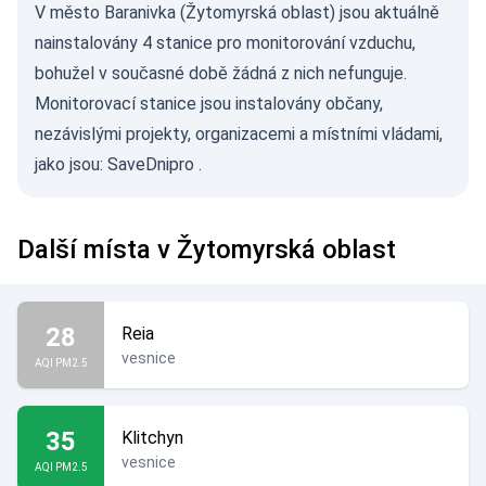
V město Baranivka (Žytomyrská oblast) jsou aktuálně
nainstalovány 4 stanice pro monitorování vzduchu,
bohužel v současné době žádná z nich nefunguje.
Monitorovací stanice jsou instalovány občany,
nezávislými projekty, organizacemi a místními vládami,
jako jsou:
SaveDnipro
.
Další místa v Žytomyrská oblast
28
Reia
vesnice
AQI PM2.5
35
Klitchyn
vesnice
AQI PM2.5