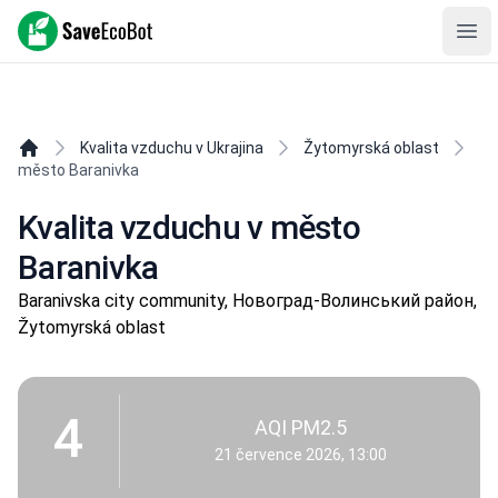
SaveEcoBot
Ope
Kvalita vzduchu v Ukrajina
Žytomyrská oblast
město Baranivka
Kvalita vzduchu v město
Baranivka
Baranivska city community, Новоград-Волинський район,
Žytomyrská oblast
4
AQI PM2.5
21 července 2026, 13:00