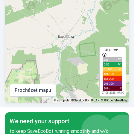
AQI PM2.5
107
с/д
141
0-50
95
51-100
4
101-150
1
151-200
1
201-300
0
301+
Procházet mapu
07.08.2026, 07:00
©
Zdroje dat
© SaveEcoBot
© CARTO
© OpenStreetMap
We need your support
to keep SaveEcoBot running smoothly and w/o