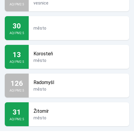
vesnice
AQI PM2.5
30
město
AQI PM2.5
13
Korosteň
město
AQI PM2.5
126
Radomyšl
město
AQI PM2.5
31
Žitomír
město
AQI PM2.5