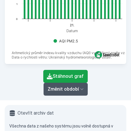
1
0
21.
Datum
AQI PM2.5
Aritmetický průměr indexu kvality vzduchu (AQI) vypočítaný podle vzorc
Data o rychlosti větru: Ukrainský hydrometeorologický ústav.
End of interactive chart.
Stáhnout graf
Změnit období
Otevřít archiv dat
Všechna data z našeho systému jsou volně dostupná v