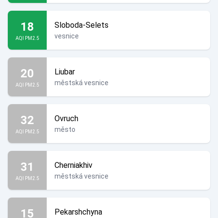
18
Sloboda-Selets
vesnice
AQI PM2.5
20
Liubar
městská vesnice
AQI PM2.5
32
Ovruch
město
AQI PM2.5
31
Cherniakhiv
městská vesnice
AQI PM2.5
15
Pekarshchyna