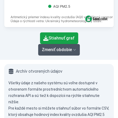
AQI PM2.5
Aritmetický priemer indexu kvality ovzdušia (AQI) vypočítaný vzorcom N
Údaje o rýchlosti vetra: Ukrainský hydrometeorologický ústav.
End of interactive chart.
Stiahnuť graf
Zmeniť obdobie
Archív otvorených údajov
Všetky údaje z našeho systému sú voľne dostupné v
otvorenom formáte prostredníctvom
automatického
rozhrania API
a sú tiež k dispozícii na rýchle stiahnutie
nižšie.
Pre každé mesto si môžete stiahnuť súbor vo formáte CSV,
ktorý obsahuje hodinový index kvality ovzdušia AQI PM2.5