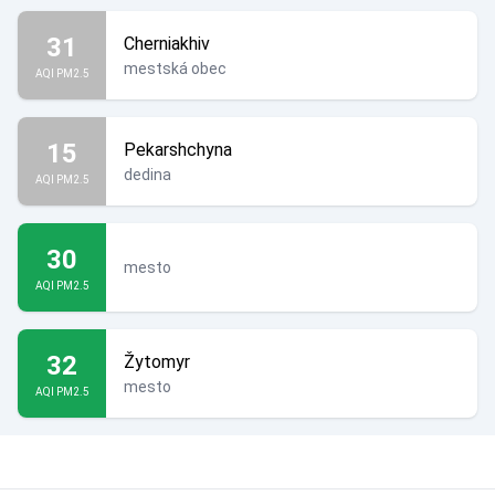
31
Cherniakhiv
mestská obec
AQI PM2.5
15
Pekarshchyna
dedina
AQI PM2.5
30
mesto
AQI PM2.5
32
Žytomyr
mesto
AQI PM2.5