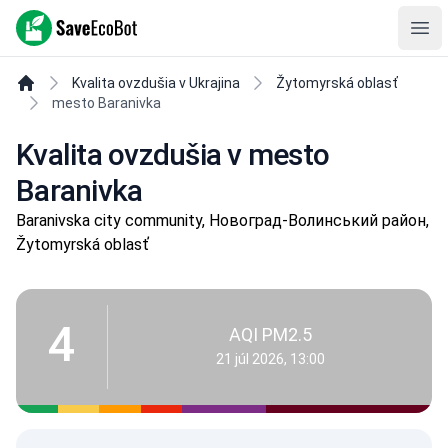
SaveEcoBot
Ope
Kvalita ovzdušia v Ukrajina
Žytomyrská oblasť
mesto Baranivka
Kvalita ovzdušia v mesto
Baranivka
Baranivska city community, Новоград-Волинський район,
Žytomyrská oblasť
4
AQI PM2.5
21 júl 2026, 13:00