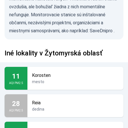
ovzdušia, ale bohužiaľ žiadna z nich momentálne
nefunguje. Monitorovacie stanice sú inštalované
občanmi, nezávislými projektmi, organizáciami a
miestnymi samosprávami, ako napríklad:
SaveDnipro
.
Iné lokality v Žytomyrská oblasť
11
Korosten
mesto
AQI PM2.5
28
Reia
dedina
AQI PM2.5