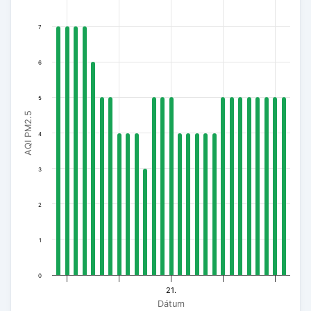
The chart has 1 Y axis displaying AQI PM2.5. Data ranges fro
7
6
5
AQI PM2.5
4
3
2
1
0
21.
Dátum