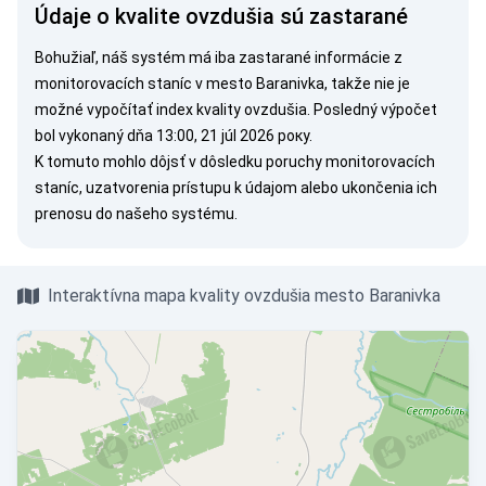
Údaje o kvalite ovzdušia sú zastarané
Bohužiaľ, náš systém má iba zastarané informácie z
monitorovacích staníc v mesto Baranivka, takže nie je
možné vypočítať index kvality ovzdušia. Posledný výpočet
bol vykonaný dňa 13:00, 21 júl 2026 року.
K tomuto mohlo dôjsť v dôsledku poruchy monitorovacích
staníc, uzatvorenia prístupu k údajom alebo ukončenia ich
prenosu do našeho systému.
Interaktívna mapa kvality ovzdušia mesto Baranivka