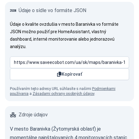
Údaje o sídle vo formáte JSON
Údaje o kvalite ovzdušia v mesto Baranivka vo formáte
JSON možno použiť pre HomeAssistant, vlastný
dashboard, interné monitorovanie alebo jednorazovú
analýzu.
Kopírovať
Používaním tejto adresy URL súhlasíte s našimi
Podmienkami
používania
a
Zásadami ochrany osobných údajov
.
Zdroje údajov
V mesto Baranivka (Žytomyrská oblasť) je
momentálne nainštalovaných 4 monitorovacích staníc