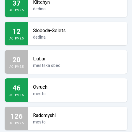
37
Klitchyn
dedina
AQI PM2.5
12
Sloboda-Selets
dedina
AQI PM2.5
20
Liubar
mestská obec
AQI PM2.5
46
Ovruch
mesto
AQI PM2.5
126
Radomyshl
mesto
AQI PM2.5