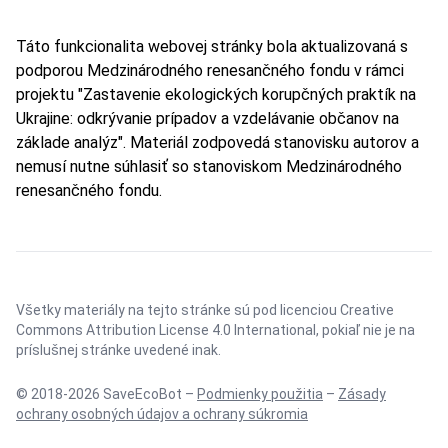
Táto funkcionalita webovej stránky bola aktualizovaná s
podporou Medzinárodného renesančného fondu v rámci
projektu "Zastavenie ekologických korupčných praktík na
Ukrajine: odkrývanie prípadov a vzdelávanie občanov na
základe analýz". Materiál zodpovedá stanovisku autorov a
nemusí nutne súhlasiť so stanoviskom Medzinárodného
renesančného fondu.
Všetky materiály na tejto stránke sú pod licenciou
Creative
Commons Attribution License 4.0 International
, pokiaľ nie je na
príslušnej stránke uvedené inak.
© 2018-2026 SaveEcoBot –
Podmienky použitia
–
Zásady
ochrany osobných údajov a ochrany súkromia