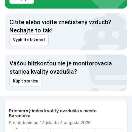
Cítite alebo vidíte znečistený vzduch?
Nechajte to tak!
Vyplniť sťažnosť
Vášou blízkosťou nie je monitorovacia
stanica kvality ovzdušia?
Kúpiť stanicu
Priemerný index kvality ovzdušia v mesto Baranivka
Priemerný index kvality ovzdušia v mesto
Bar chart with 27 bars.
Baranivka
Pre obdobie od 17. júla do 7. augusta 2026
Pre obdobie od 17. júla do 7. augusta 2026
The chart has 1 X axis displaying Dátum. Data ranges from 
8