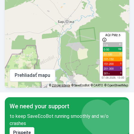
AQI PM2.5
81
с/д
192
0-50
74
51-100
1
101-150
0
151-200
1
201-300
0
301+
Prehliadať mapu
07.08.2026, 13:00
©
Zdroje údajov
© SaveEcoBot
© CARTO
© OpenStreetMap
We need your support
to keep SaveEcoBot running smoothly and w/o
crashes
Prispejte