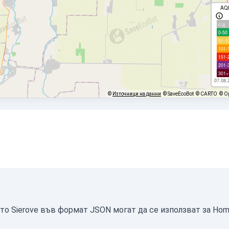
AQ
с/д
0-50
51-1
101-
151-
201-
301+
07.08.
©
Източници на данни
© SaveEcoBot
© CARTO
© O
то Sierove във формат JSON могат да се използват за Hom