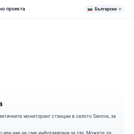
но проекта
Български
а
тичните мониторинг станции в селото Sierove, за
о или ние не сме информирани за тях. Можете
да