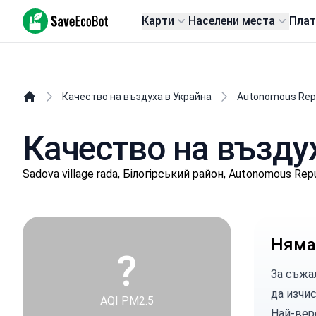
SaveEcoBot
Карти
Населени места
Пла
Качество на въздуха в Украйна
Autonomous Repu
Качество на въздух
Sadova village rada, Білогірський район, Autonomous Repu
Няма
?
За съжа
да изчи
AQI PM2.5
Най-вер