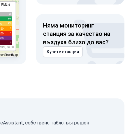
I PM2.5
96
148
100
00
Няма мониторинг
3
150
станция за качество на
1
200
1
300
въздуха близо до вас?
0
2026, 06:00
Купете станция
penStreetMap
eAssistant, собствено табло, вътрешен