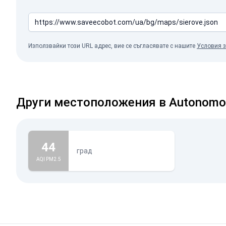
Използвайки този URL адрес, вие се съгласявате с нашите
Условия з
Други местоположения в Autonomous
44
град
AQI PM2.5