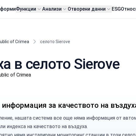
тформи
Функции
Анализи
Отворени данни
ESG
Относ
blic of Crimea
селото Sierove
а в селото Sierove
blic of Crimea
 информация за качеството на въздух
ление, нашата система все още няма информация от автома
сли индекса на качеството на въздуха.
оятно няма инсталирани мониторинг станции в този селот