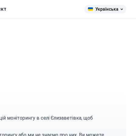
єкт
Українська
ій моніторингу в селі Єлизаветівка, щоб
торингу або ми не знаємо про них. Ви можете