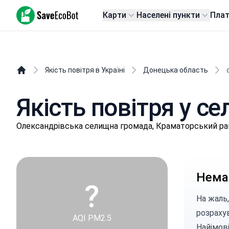
SaveEcoBot
Карти
Населені пункти
Пла
Якість повітря в Україні
Донецька область
Якість повітря у се
Олeксaндpівськa селищнa громада, Краматорський ра
Немає
?
На жаль,
розраху
AQI PM2.5
Найімові