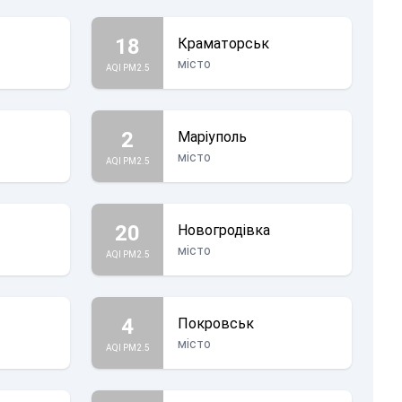
18
Краматорськ
місто
AQI PM2.5
2
Маріуполь
місто
AQI PM2.5
20
Новогродівка
місто
AQI PM2.5
4
Покровськ
місто
AQI PM2.5