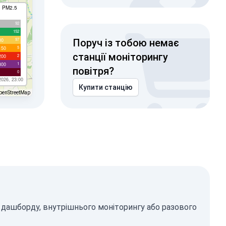
I PM2.5
92
152
97
00
Поруч із тобою немає
5
150
станції моніторингу
2
200
1
300
повітря?
0
2026, 23:00
Купити станцію
penStreetMap
о дашборду, внутрішнього моніторингу або разового