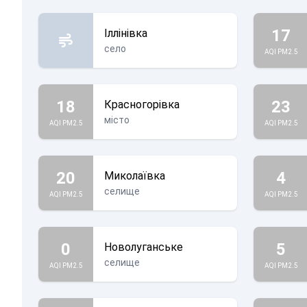
17
Іллінівка
село
AQI PM2.5
18
23
Красногорівка
місто
AQI PM2.5
AQI PM2.5
20
4
Миколаївка
селище
AQI PM2.5
AQI PM2.5
0
5
Новолуганське
селище
AQI PM2.5
AQI PM2.5