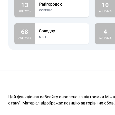
13
10
Райгородок
селище
AQI PM2.5
AQI PM2.5
68
4
Соледар
місто
AQI PM2.5
AQI PM2.5
Цей функціонал вебсайту оновлено за підтримки Міжна
стану". Матеріал відображає позицію авторів і не обо