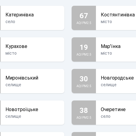
67
Катеринівка
Костянтинівка
село
місто
AQI PM2.5
19
Курахове
Мар'їнка
місто
місто
AQI PM2.5
30
Миронівський
Новгородське
селище
селище
AQI PM2.5
38
Новотроїцьке
Очеретине
селище
село
AQI PM2.5