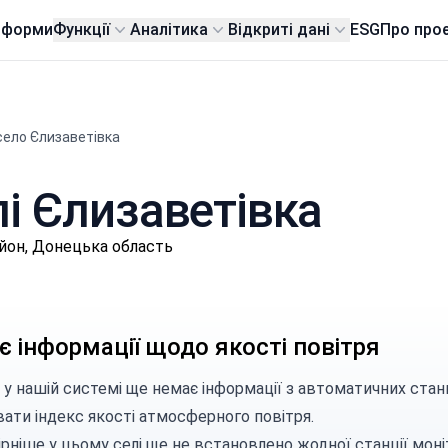
тформи
Функції
Аналітика
Відкриті дані
ESG
Про про
село Єлизаветівка
лі Єлизаветівка
йон, Донецька область
 інформації щодо якості повітря
 у нашій системі ще немає інформації з автоматичних станц
вати індекс якості атмосферного повітря.
рніше у цьому селі ще не встановлено жодної станції моні