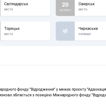
20
Світлодарськ
Сіверськ
місто
місто
AQI PM2.5
Торецьк
Черкаське
місто
селище
родного фонду "Відродження" у межах проєкту "Адвокація 
в'язково збігається з позицією Міжнародного фонду "Відрод