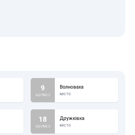
9
Волноваха
місто
AQI PM2.5
18
Дружківка
місто
AQI PM2.5