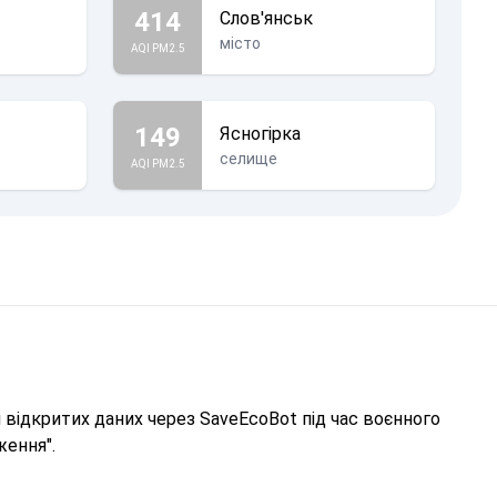
414
Слов'янськ
місто
AQI PM2.5
149
Ясногірка
селище
AQI PM2.5
відкритих даних через SaveEcoBot під час воєнного
ження".