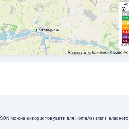
AQ
с/д
0-50
51-1
101-
151-
201-
301+
06.08.
©
Джерела даних
© SaveEcoBot
© CARTO
© O
і JSON можна використовувати для HomeAssistant, власног