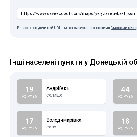
Використовуючи цей URL, ви погоджуєтеся з нашими
Умовами вико
Інші населені пункти у Донецькій о
19
44
Андріївка
селище
AQI PM2.5
AQI PM2.5
17
18
Володимирівка
село
AQI PM2.5
AQI PM2.5