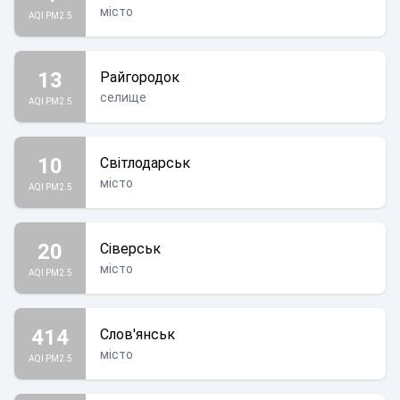
місто
AQI PM2.5
13
Райгородок
селище
AQI PM2.5
10
Світлодарськ
місто
AQI PM2.5
20
Сіверськ
місто
AQI PM2.5
414
Слов'янськ
місто
AQI PM2.5