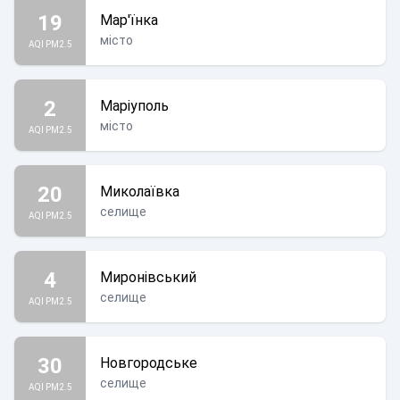
19
Мар'їнка
місто
AQI PM2.5
2
Маріуполь
місто
AQI PM2.5
20
Миколаївка
селище
AQI PM2.5
4
Миронівський
селище
AQI PM2.5
30
Новгородське
селище
AQI PM2.5