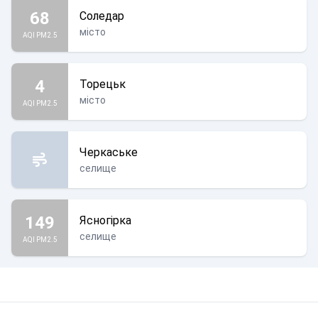
68
Соледар
місто
AQI PM2.5
4
Торецьк
місто
AQI PM2.5
Черкаське
селище
149
Ясногірка
селище
AQI PM2.5