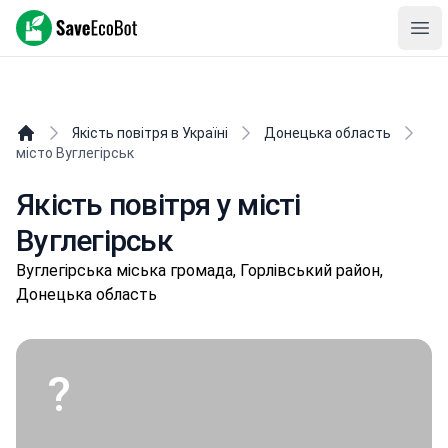
SaveEcoBot
Ope
Якість повітря в Україні
Донецька область
місто Вуглегірськ
Якість повітря у місті
Вуглегірськ
Вуглeгіpськa міська громада, Горлівський район,
Донецька область
?