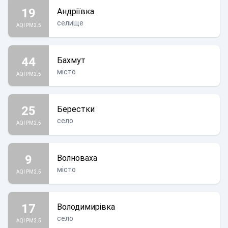
19
Андріївка
селище
AQI PM2.5
44
Бахмут
місто
AQI PM2.5
25
Берестки
село
AQI PM2.5
9
Волноваха
місто
AQI PM2.5
17
Володимирівка
село
AQI PM2.5