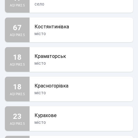
село
AQI PM2.5
67
Костянтинівка
місто
AQI PM2.5
18
Краматорськ
місто
AQI PM2.5
18
Красногорівка
місто
AQI PM2.5
23
Курахове
місто
AQI PM2.5