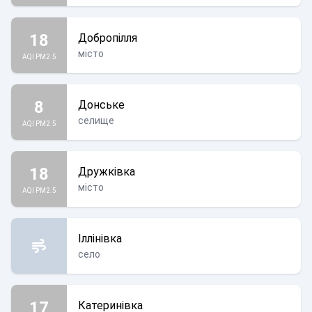
18
Добропілля
місто
AQI PM2.5
8
Донське
селище
AQI PM2.5
18
Дружківка
місто
AQI PM2.5
Іллінівка
село
17
Катеринівка