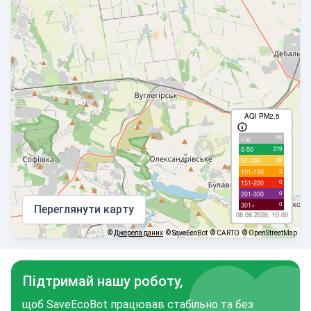
AQI PM2.5
99
с/д
219
0-50
30
51-100
2
101-150
0
151-200
0
201-300
0
301+
Переглянути карту
08.08.2026, 10:00
©
Джерела даних
© SaveEcoBot
© CARTO
© OpenStreetMap
Підтримай нашу роботу,
щоб SaveEcoBot працював стабільно та без