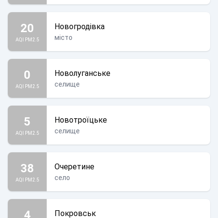
20
Новогродівка
місто
AQI PM2.5
0
Новолуганське
селище
AQI PM2.5
5
Новотроїцьке
селище
AQI PM2.5
38
Очеретине
село
AQI PM2.5
4
Покровськ