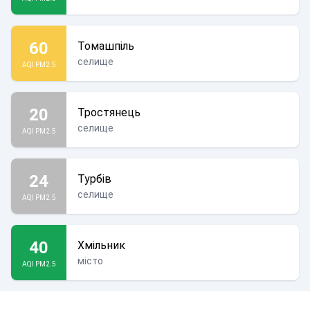
60
Томашпіль
селище
AQI PM2.5
20
Тростянець
селище
AQI PM2.5
24
Турбів
селище
AQI PM2.5
40
Хмільник
місто
AQI PM2.5