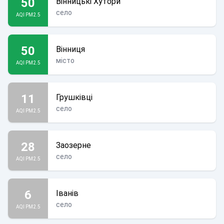
50
Вінницькі Хутори
село
AQI PM2.5
50
Вінниця
місто
AQI PM2.5
11
Грушківці
село
AQI PM2.5
28
Заозерне
село
AQI PM2.5
6
Іванів
село
AQI PM2.5