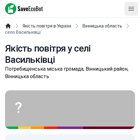
SaveEcoBot
Ope
Якість повітря в Україні
Вінницька область
село Васильківці
Якість повітря у селі
Васильківці
Пoгpeбищeнськa міська громада, Вінницький район,
Вінницька область
?