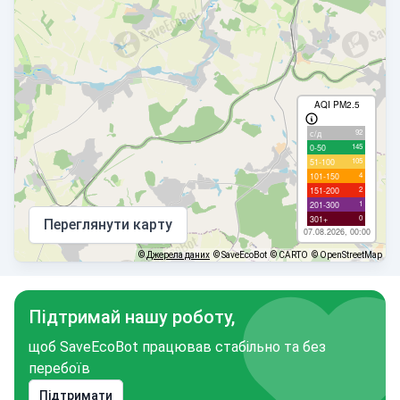
AQI PM2.5
92
с/д
145
0-50
105
51-100
4
101-150
2
151-200
1
201-300
0
301+
Переглянути карту
07.08.2026, 00:00
©
Джерела даних
© SaveEcoBot
© CARTO
© OpenStreetMap
Підтримай нашу роботу,
щоб SaveEcoBot працював стабільно та без
перебоїв
Підтримати