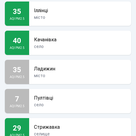
35
Іллінці
місто
AQI PM2.5
40
Качанівка
село
AQI PM2.5
35
Ладижин
місто
AQI PM2.5
7
Пултівці
село
AQI PM2.5
29
Стрижавка
селище
AQI PM2.5