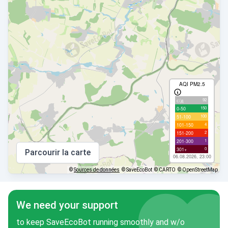
AQI PM2.5
92
с/д
150
0-50
100
51-100
4
101-150
2
151-200
1
201-300
0
301+
Parcourir la carte
06.08.2026, 23:00
©
Sources de données
© SaveEcoBot
© CARTO
© OpenStreetMap
We need your support
to keep SaveEcoBot running smoothly and w/o