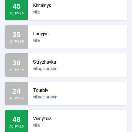
45
Khmilnyk
ville
AQI PM2.5
35
Ladyjyn
ville
AQI PM2.5
30
Stryzhavka
village urbain
AQI PM2.5
24
Tourbiv
village urbain
AQI PM2.5
48
Vinnytsia
ville
AQI PM2.5