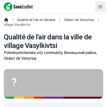
SaveEcoBot
Ope
Qualité de l'air en Ukraine
Oblast de Vinnytsia
village Vasylkivtsi
Qualité de l'air dans la ville de
village Vasylkivtsi
Pohrebyshchenska city community, Вінницький район,
Oblast de Vinnytsia
?