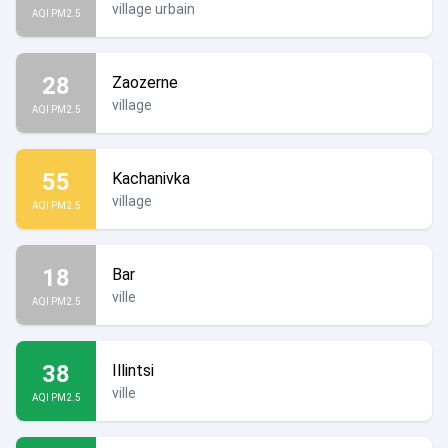
village urbain
AQI PM2.5
28
Zaozerne
village
AQI PM2.5
55
Kachanivka
village
AQI PM2.5
18
Bar
ville
AQI PM2.5
38
Illintsi
ville
AQI PM2.5