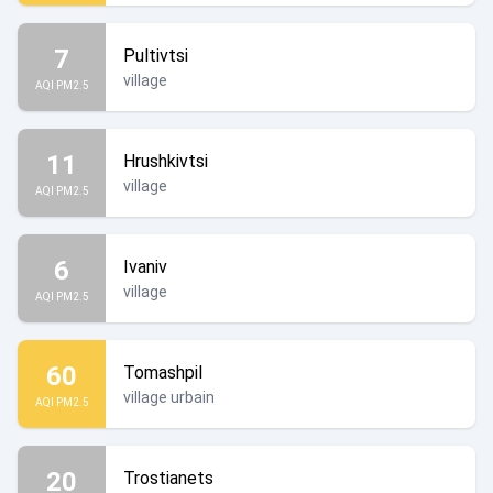
7
Pultivtsi
village
AQI PM2.5
11
Hrushkivtsi
village
AQI PM2.5
6
Ivaniv
village
AQI PM2.5
60
Tomashpil
village urbain
AQI PM2.5
20
Trostianets