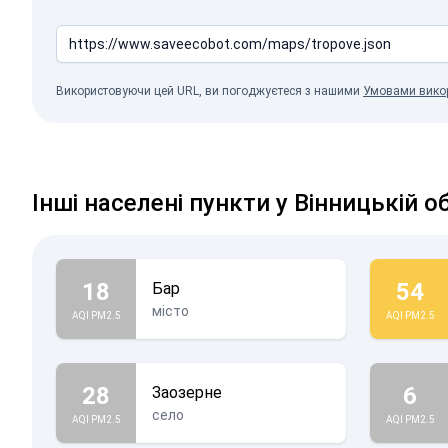
Використовуючи цей URL, ви погоджуєтеся з нашими
Умовами вико
Інші населені пункти у Вінницькій о
18
54
Бар
місто
AQI PM2.5
AQI PM2.5
28
6
Заозерне
село
AQI PM2.5
AQI PM2.5