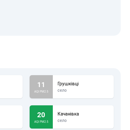
11
Грушківці
село
AQI PM2.5
20
Качанівка
село
AQI PM2.5