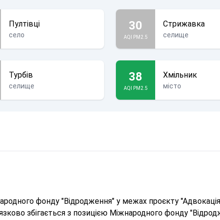
30
Пултівці
Стрижавка
село
селище
AQI PM2.5
38
Турбів
Хмільник
селище
місто
AQI PM2.5
родного фонду "Відродження" у межах проєкту "Адвокація 
в'язково збігається з позицією Міжнародного фонду "Відрод