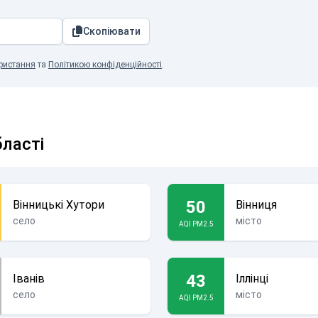
Скопіювати
ристання
та
Політикою конфіденційності
.
бласті
50
Вінницькі Хутори
Вінниця
село
місто
AQI PM2.5
43
Іванів
Іллінці
село
місто
AQI PM2.5