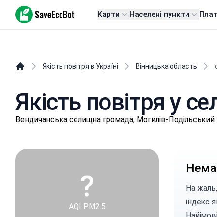
SaveEcoBot
Карти
Населені пункти
Пла
Якість повітря в Україні
Вінницька область
Якість повітря у се
Вeндичaнськa селищнa громада, Могилів-Подільський 
Немає
?
На жаль,
індекс я
AQI PM2.5
Найімові