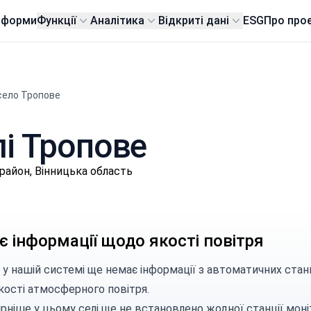
тформи
Функції
Аналітика
Відкриті дані
ESG
Про про
село Тропове
лі Тропове
район, Вінницька область
 інформації щодо якості повітря
 у нашій системі ще немає інформації з автоматичних стан
кості атмосферного повітря.
рніше у цьому селі ще не встановлено жодної станції моні