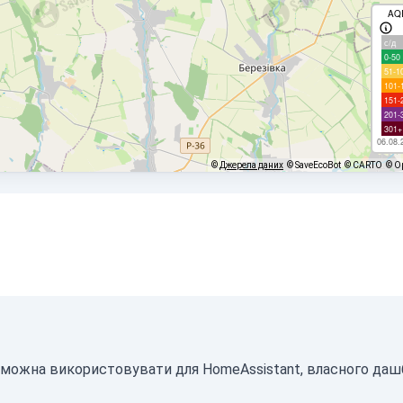
AQ
с/д
0-50
51-1
101-
151-
201-
301+
06.08.
©
Джерела даних
© SaveEcoBot
© CARTO
© O
N можна використовувати для HomeAssistant, власного даш