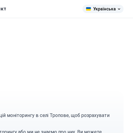
єкт
Українська
цій моніторингу в селі Тропове, щоб розрахувати
торингу або ми не знаємо про них. Ви можете