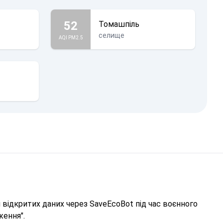
52
Томашпіль
селище
AQI PM2.5
відкритих даних через SaveEcoBot під час воєнного
ження".