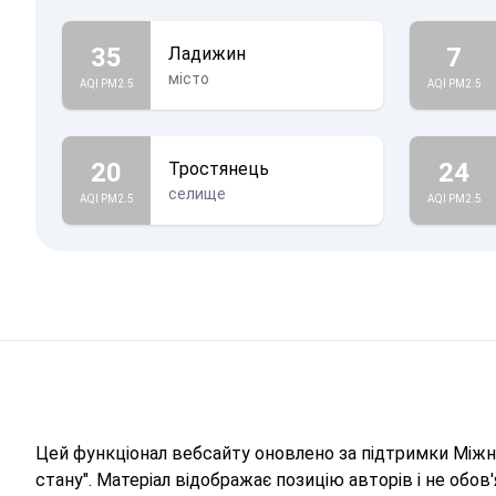
35
7
Ладижин
місто
AQI PM2.5
AQI PM2.5
20
24
Тростянець
селище
AQI PM2.5
AQI PM2.5
Цей функціонал вебсайту оновлено за підтримки Міжна
стану". Матеріал відображає позицію авторів і не обо