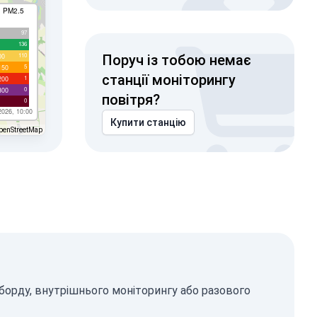
I PM2.5
97
136
110
00
Поруч із тобою немає
5
150
станції моніторингу
1
200
0
300
повітря?
0
2026, 10:00
Купити станцію
penStreetMap
борду, внутрішнього моніторингу або разового