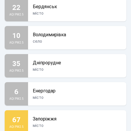
22
Бердянськ
місто
AQI PM2.5
10
Володимирівка
село
AQI PM2.5
35
Дніпрорудне
місто
AQI PM2.5
6
Енергодар
місто
AQI PM2.5
67
Запоріжжя
місто
AQI PM2.5