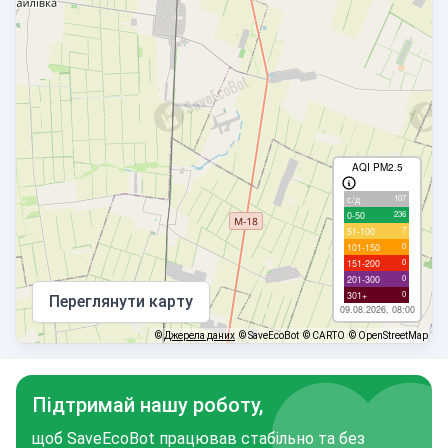
AQI PM2.5
107
с/д
236
0-50
7
51-100
0
101-150
0
151-200
0
201-300
0
301+
Переглянути карту
09.08.2026, 08:00
©
Джерела даних
© SaveEcoBot
© CARTO
© OpenStreetMap
Підтримай нашу роботу,
щоб SaveEcoBot працював стабільно та без