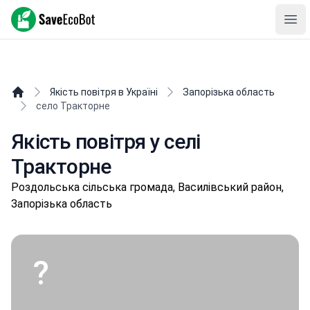
SaveEcoBot
Ope
Якість повітря в Україні
Запорізька область
село Тракторне
Якість повітря у селі
Тракторне
Рoздoльськa сільська громада, Василівський район,
Запорізька область
?