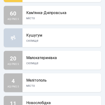
60
Кам'янка-Дніпровська
місто
AQI PM2.5
Кушугум
селище
20
Малокатеринівка
селище
AQI PM2.5
4
Мелітополь
місто
AQI PM2.5
11
Новослобідка