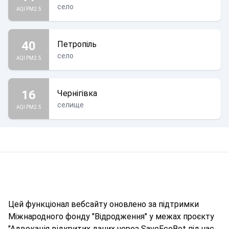
село
AQI PM2.5
40
Петропіль
село
AQI PM2.5
16
Чернігівка
селище
AQI PM2.5
Цей функціонал вебсайту оновлено за підтримки
Міжнародного фонду "Відродження" у межах проєкту
"Адвокація відкритих даних через SaveEcoBot під час