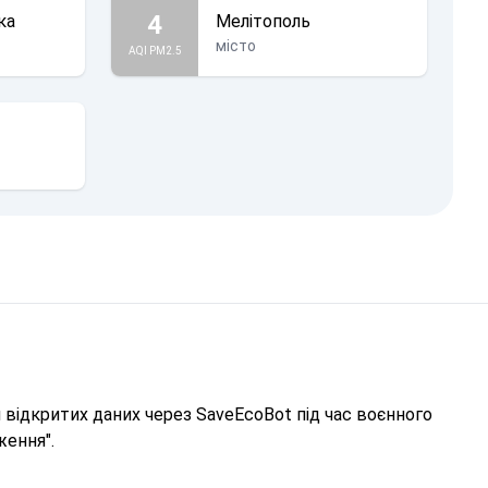
4
ка
Мелітополь
місто
AQI PM2.5
відкритих даних через SaveEcoBot під час воєнного
ження".