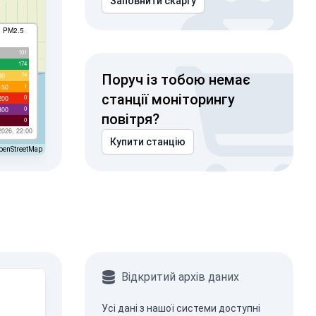
Заповнити скаргу
I PM2.5
101
174
74
00
Поруч із тобою немає
1
150
станції моніторингу
0
200
0
300
повітря?
0
2026, 22:00
Купити станцію
penStreetMap
Відкритий архів даних
Усі дані з нашої системи доступні