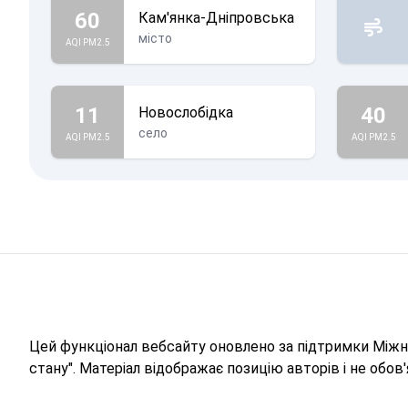
60
Кам'янка-Дніпровська
місто
AQI PM2.5
11
40
Новослобідка
село
AQI PM2.5
AQI PM2.5
Цей функціонал вебсайту оновлено за підтримки Міжна
стану". Матеріал відображає позицію авторів і не обо