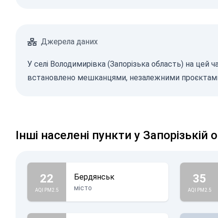
Джерела даних
У селі Володимирівка (Запорізька область) на цей ч
встановлено мешканцями, незалежними проєктами,
Інші населені пункти у Запорізькій 
22
35
Бердянськ
місто
AQI PM2.5
AQI PM2.5