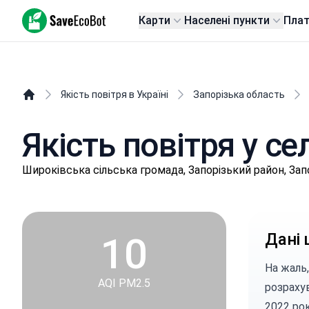
SaveEcoBot
Карти
Населені пункти
Пла
Якість повітря в Україні
Запорізька область
Якість повітря у с
Шиpoківськa сільська громада, Запорізький район, Зап
10
Дані 
На жаль,
AQI PM2.5
розраху
2022 рок