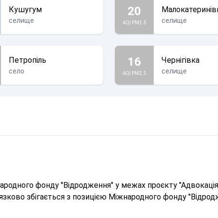
20
Кушугум
Малокатеринів
селище
селище
AQI PM2.5
16
Петропіль
Чернігівка
село
селище
AQI PM2.5
родного фонду "Відродження" у межах проєкту "Адвокація 
в'язково збігається з позицією Міжнародного фонду "Відрод