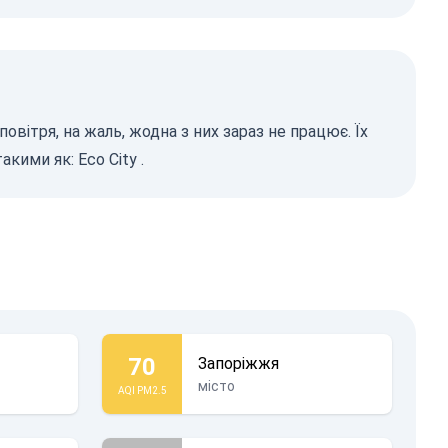
овітря, на жаль, жодна з них зараз не працює. Їх
такими як:
Eco City
.
70
Запоріжжя
місто
AQI PM2.5