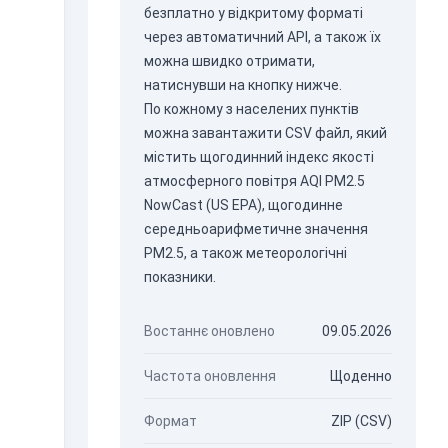
безплатно у відкритому форматі
через
автоматичний API
, а також їх
можна швидко отримати,
натиснувши на кнопку нижче.
По кожному з населених пунктів
можна завантажити CSV файл, який
містить щогодинний індекс якості
атмосферного повітря AQI PM2.5
NowCast (US EPA), щогодинне
середньоарифметичне значення
PM2.5, а також метеорологічні
показники.
Востаннє оновлено
09.05.2026
Частота оновлення
Щоденно
Формат
ZIP (CSV)