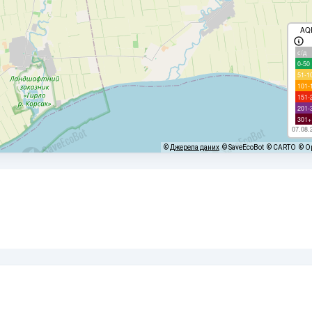
AQ
с/д
0-50
51-1
101-
151-
201-
301+
07.08.
©
Джерела даних
© SaveEcoBot
© CARTO
© O