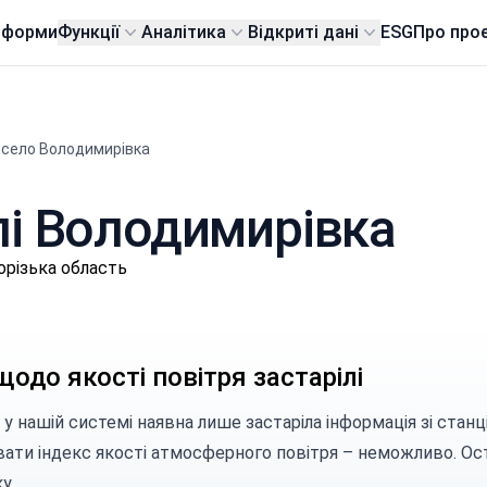
тформи
Функції
Аналітика
Відкриті дані
ESG
Про про
село Володимирівка
елі Володимирівка
орізька область
щодо якості повітря застарілі
 у нашій системі наявна лише застаріла інформація зі станц
вати індекс якості атмосферного повітря – неможливо. Ост
у.