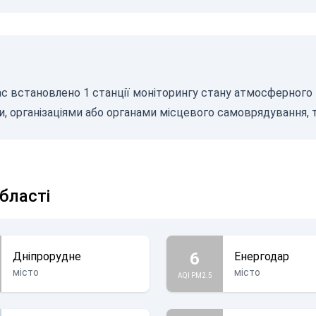
ас встановлено 1 станції моніторингу стану атмосферного п
 організаціями або органами місцевого самоврядування, 
області
6
Дніпрорудне
Енергодар
місто
місто
AQI PM2.5