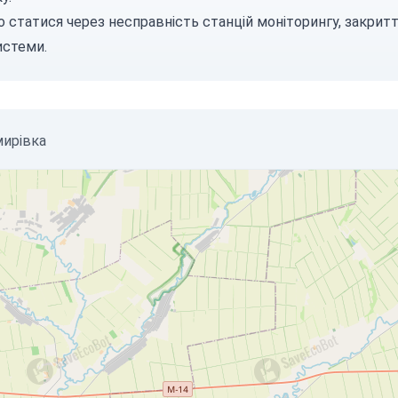
 статися через несправність станцій моніторингу, закритт
истеми.
мирівка