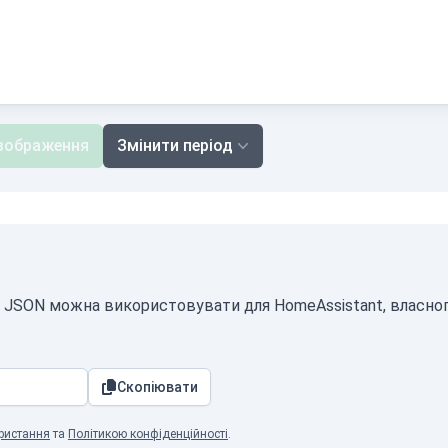
зображення
Змінити період
ті JSON можна використовувати для HomeAssistant, власно
Скопіювати
ристання
та
Політикою конфіденційності
.