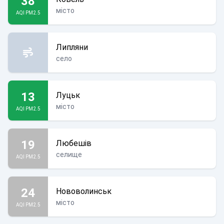
38
місто
AQI PM2.5
Липляни
село
13
Луцьк
місто
AQI PM2.5
19
Любешів
селище
AQI PM2.5
24
Нововолинськ
місто
AQI PM2.5