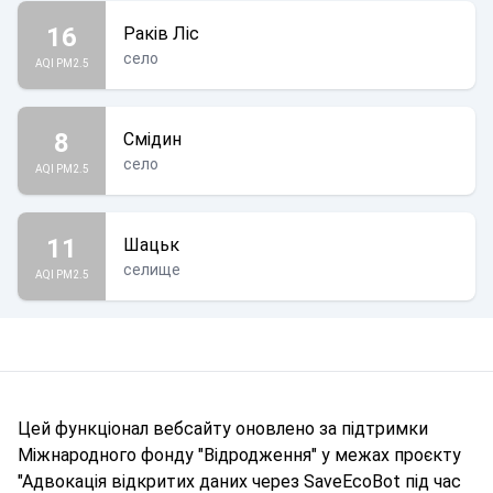
16
Раків Ліс
село
AQI PM2.5
8
Смідин
село
AQI PM2.5
11
Шацьк
селище
AQI PM2.5
Цей функціонал вебсайту оновлено за підтримки
Міжнародного фонду "Відродження" у межах проєкту
"Адвокація відкритих даних через SaveEcoBot під час