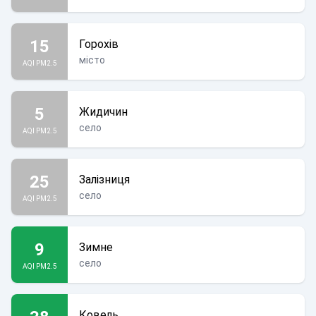
15
Горохів
місто
AQI PM2.5
5
Жидичин
село
AQI PM2.5
25
Залізниця
село
AQI PM2.5
9
Зимне
село
AQI PM2.5
Ковель