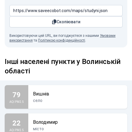
Скопіювати
Використовуючи цей URL, ви погоджуєтеся з нашими
Умовами
використання
та
Політикою конфіденційності
.
Інші населені пункти у Волинській
області
79
Вишнів
село
AQI PM2.5
22
Володимир
місто
AQI PM2.5