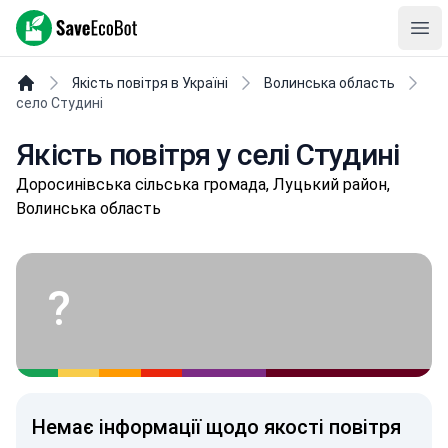
SaveEcoBot
Ope
Якість повітря в Україні
Волинська область
село Студині
Якість повітря у селі Студині
Дopoсинівськa сільська громада, Луцький район,
Волинська область
?
Немає інформації щодо якості повітря