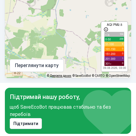
AQI PM2.5
104
с/д
239
0-50
6
51-100
0
101-150
0
151-200
1
201-300
0
301+
Переглянути карту
09.08.2026, 03:00
©
Джерела даних
© SaveEcoBot
© CARTO
© OpenStreetMap
Підтримай нашу роботу,
щоб SaveEcoBot працював стабільно та без
перебоїв
Підтримати