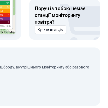
181
67
00
Поруч із тобою немає
2
150
станції моніторингу
0
200
1
300
повітря?
0
2026, 19:00
Купити станцію
penStreetMap
ашборду, внутрішнього моніторингу або разового