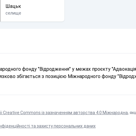
Шацьк
селище
родного фонду "Відродження" у межах проєкту "Адвокація 
в'язково збігається з позицією Міжнародного фонду "Відрод
ії Creative Commons із зазначенням авторства 4.0 Міжнародна
, як
нфіденційності та захисту персональних даних