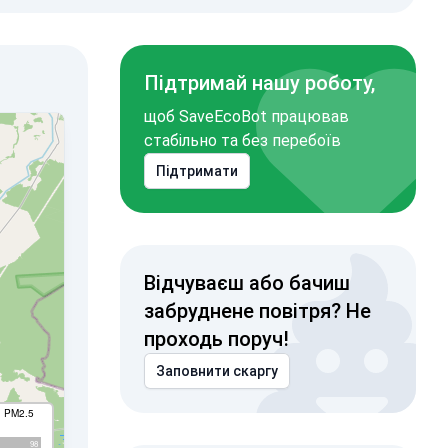
Підтримай нашу роботу,
щоб SaveEcoBot працював
стабільно та без перебоїв
Підтримати
Відчуваєш або бачиш
забруднене повітря? Не
проходь поруч!
Заповнити скаргу
I PM2.5
98