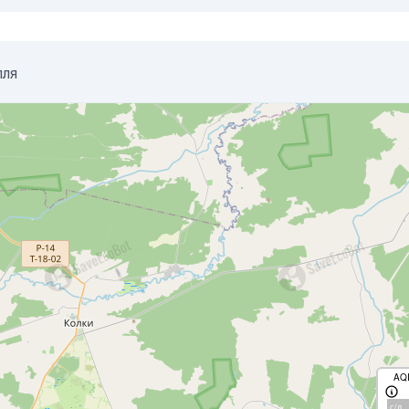
лля
AQ
с/д