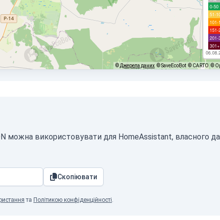
0-50
51-1
101-
151-
201-
301+
06.08.
©
Джерела даних
© SaveEcoBot
© CARTO
© O
JSON можна використовувати для HomeAssistant, власного д
Скопіювати
ристання
та
Політикою конфіденційності
.