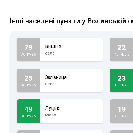
Інші населені пункти у Волинській о
79
22
Вишнів
село
AQI PM2.5
AQI PM2.5
25
23
Залізниця
село
AQI PM2.5
AQI PM2.5
49
19
Луцьк
місто
AQI PM2.5
AQI PM2.5