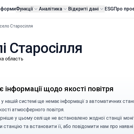
тформи
Функції
Аналітика
Відкриті дані
ESG
Про про
село Старосілля
лі Старосілля
ка область
 інформації щодо якості повітря
 у нашій системі ще немає інформації з автоматичних станц
кості атмосферного повітря.
рніше у цьому селі ще не встановлено жодної станції моні
и станцію
та встановити її, або
повідомити нам
про наявні 