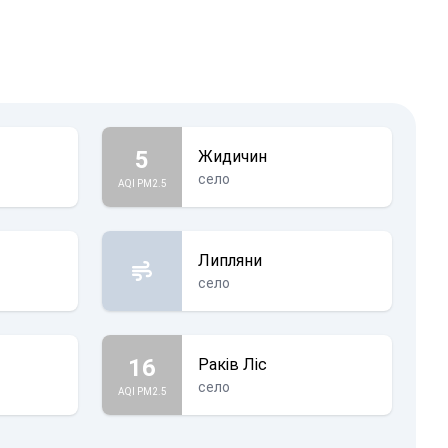
5
Жидичин
село
AQI PM2.5
Липляни
село
16
Раків Ліс
село
AQI PM2.5