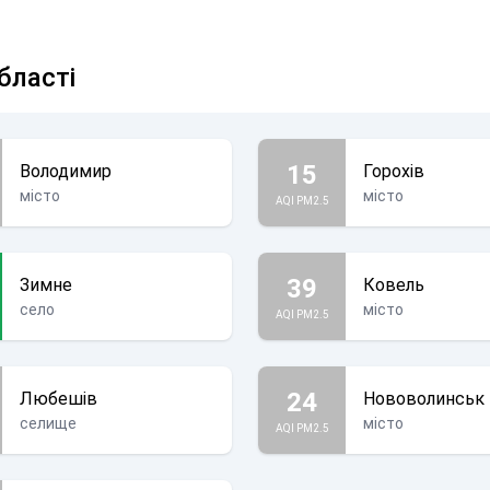
бласті
15
Володимир
Горохів
місто
місто
AQI PM2.5
39
Зимне
Ковель
село
місто
AQI PM2.5
24
Любешів
Нововолинськ
селище
місто
AQI PM2.5