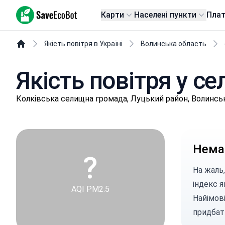
SaveEcoBot
Карти
Населені пункти
Пла
Якість повітря в Україні
Волинська область
Якість повітря у се
Кoлківськa селищнa громада, Луцький район, Волинсь
Немає
?
На жаль,
індекс я
AQI PM2.5
Найімові
придбат