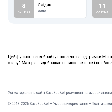
8
11
Смідин
село
AQI PM2.5
AQI PM2.5
Цей функціонал вебсайту оновлено за підтримки Міжна
стану". Матеріал відображає позицію авторів і не обо
Усі матеріали на сайті SaveEcoBot розміщені на умовах
ліценз
© 2018-2026 SaveEcoBot –
Умови використання
–
Політика ко