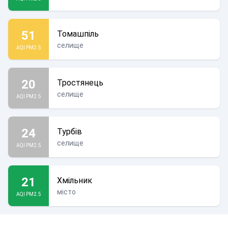
51
Томашпіль
селище
AQI PM2.5
20
Тростянець
селище
AQI PM2.5
24
Турбів
селище
AQI PM2.5
21
Хмільник
місто
AQI PM2.5