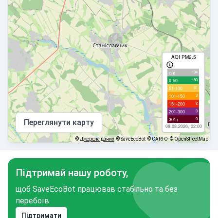
AQI PM2.5
104
с/д
180
0-50
61
51-100
3
101-150
2
151-200
0
201-300
0
301+
Переглянути карту
08.08.2026, 02:00
©
Джерела даних
© SaveEcoBot
© CARTO
© OpenStreetMap
Підтримай нашу роботу,
щоб SaveEcoBot працював стабільно та без
перебоїв
Підтримати