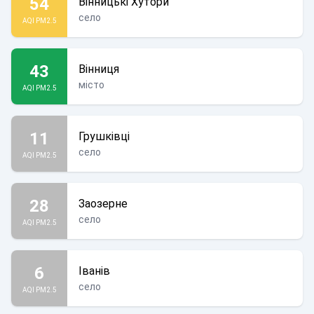
54
Вінницькі Хутори
село
AQI PM2.5
43
Вінниця
місто
AQI PM2.5
11
Грушківці
село
AQI PM2.5
28
Заозерне
село
AQI PM2.5
6
Іванів
село
AQI PM2.5