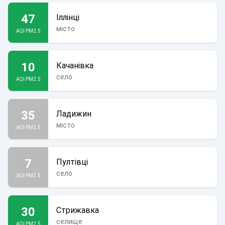
47
Іллінці
місто
AQI PM2.5
10
Качанівка
село
AQI PM2.5
35
Ладижин
місто
AQI PM2.5
7
Пултівці
село
AQI PM2.5
30
Стрижавка
селище
AQI PM2.5