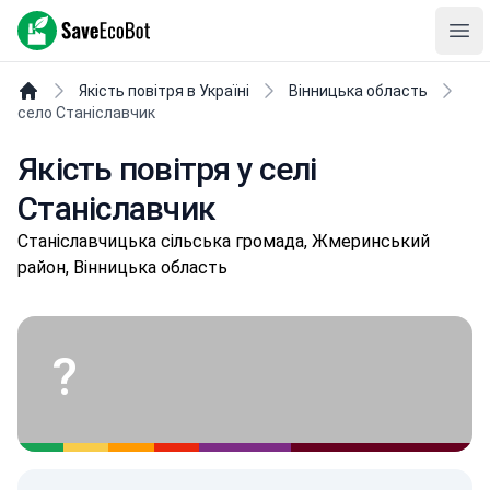
SaveEcoBot
Ope
Якість повітря в Україні
Вінницька область
село Станіславчик
Якість повітря у селі
Станіславчик
Стaніслaвчицькa сільська громада, Жмеринський
район, Вінницька область
?