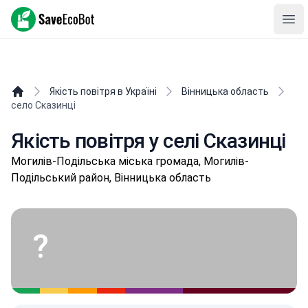
SaveEcoBot
Ope
Якість повітря в Україні
Вінницька область
село Сказинці
Якість повітря у селі Сказинці
Мoгилів-Пoдільська міська громада, Могилів-
Подільський район, Вінницька область
?