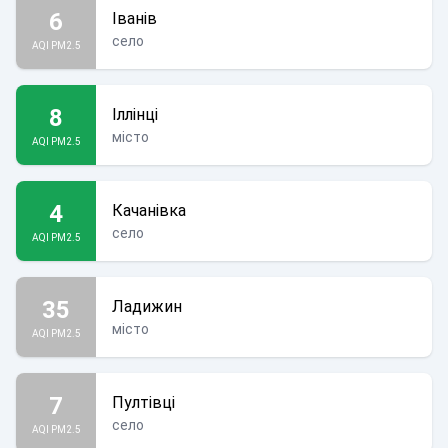
6
Іванів
село
AQI PM2.5
8
Іллінці
місто
AQI PM2.5
4
Качанівка
село
AQI PM2.5
35
Ладижин
місто
AQI PM2.5
7
Пултівці
село
AQI PM2.5