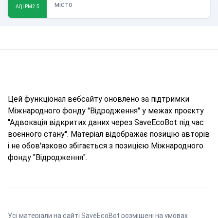
місто
AQI PM2.5
Цей функціонал вебсайту оновлено за підтримки
Міжнародного фонду "Відродження" у межах проєкту
"Адвокація відкритих даних через SaveEcoBot під час
воєнного стану". Матеріал відображає позицію авторів
і не обов'язково збігається з позицією Міжнародного
фонду "Відродження".
Усі матеріали на сайті SaveEcoBot розміщені на умовах