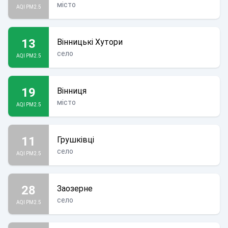
місто
AQI PM2.5
13
Вінницькі Хутори
село
AQI PM2.5
19
Вінниця
місто
AQI PM2.5
11
Грушківці
село
AQI PM2.5
28
Заозерне
село
AQI PM2.5