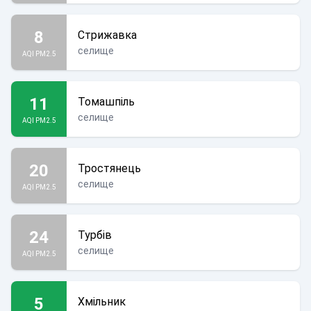
8
Стрижавка
селище
AQI PM2.5
11
Томашпіль
селище
AQI PM2.5
20
Тростянець
селище
AQI PM2.5
24
Турбів
селище
AQI PM2.5
5
Хмільник