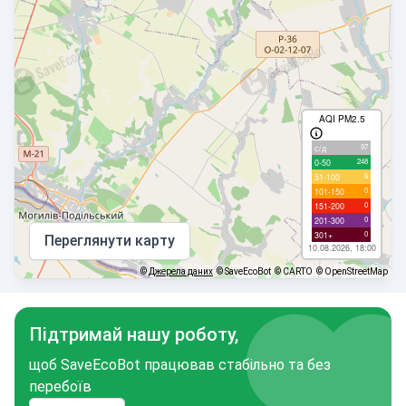
AQI PM2.5
97
с/д
248
0-50
6
51-100
0
101-150
0
151-200
0
201-300
0
301+
Переглянути карту
10.08.2026, 18:00
©
Джерела даних
© SaveEcoBot
© CARTO
© OpenStreetMap
Підтримай нашу роботу,
щоб SaveEcoBot працював стабільно та без
перебоїв