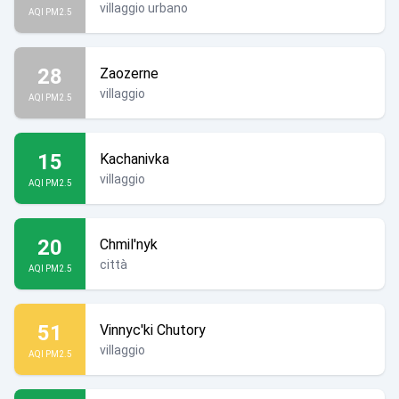
villaggio urbano
AQI PM2.5
28
Zaozerne
villaggio
AQI PM2.5
15
Kachanivka
villaggio
AQI PM2.5
20
Chmil'nyk
città
AQI PM2.5
51
Vinnyc'ki Chutory
villaggio
AQI PM2.5