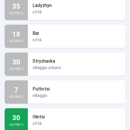
35
Ladyzhyn
città
AQI PM2.5
18
Bar
città
AQI PM2.5
30
Stryzhavka
villaggio urbano
AQI PM2.5
7
Pultivtsi
villaggio
AQI PM2.5
30
Illintsi
città
AQI PM2.5