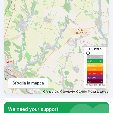
AQI PM2.5
98
с/д
181
0-50
67
51-100
2
101-150
0
151-200
1
201-300
0
301+
Sfoglia la mappa
06.08.2026, 19:00
©
Fonti di Dati
© SaveEcoBot
© CARTO
© OpenStreetMap
We need your support