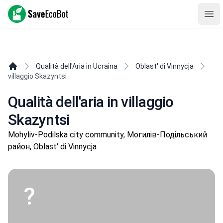
SaveEcoBot
Ope
Qualità dell'Aria in Ucraina
Oblast' di Vinnycja
villaggio Skazyntsi
Qualità dell'aria in villaggio
Skazyntsi
Mohyliv-Podilska city community, Могилів-Подільський
район, Oblast' di Vinnycja
?