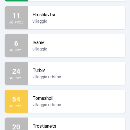
11
Hrushkivtsi
villaggio
AQI PM2.5
6
Ivaniv
villaggio
AQI PM2.5
24
Turbiv
villaggio urbano
AQI PM2.5
54
Tomashpil
villaggio urbano
AQI PM2.5
20
Trostianets