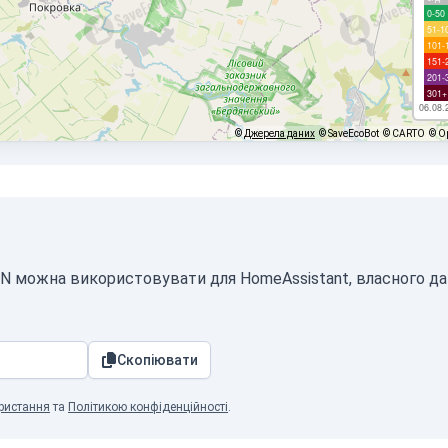
0-50
51-1
101-
151-
201-
301+
06.08.
©
Джерела даних
© SaveEcoBot
© CARTO
© O
SON можна використовувати для HomeAssistant, власного д
Скопіювати
ристання
та
Політикою конфіденційності
.