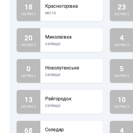
18
23
Красногорівка
місто
AQI PM2.5
AQI PM2.5
20
4
Миколаївка
селище
AQI PM2.5
AQI PM2.5
0
5
Новолуганське
селище
AQI PM2.5
AQI PM2.5
13
10
Райгородок
селище
AQI PM2.5
AQI PM2.5
68
4
Соледар