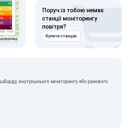
190
74
00
Поруч із тобою немає
0
150
станції моніторингу
0
200
1
300
повітря?
0
2026, 15:00
Купити станцію
penStreetMap
ашборду, внутрішнього моніторингу або разового