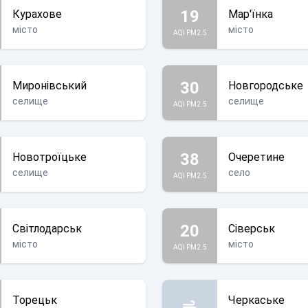
19
Курахове
Мар'їнка
місто
місто
AQI PM2.5
30
Миронівський
Новгородське
селище
селище
AQI PM2.5
38
Новотроїцьке
Очеретине
селище
село
AQI PM2.5
20
Світлодарськ
Сіверськ
місто
місто
AQI PM2.5
Торецьк
Черкаське