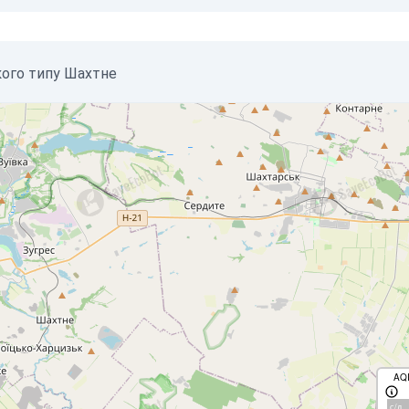
кого типу Шахтне
AQ
с/д