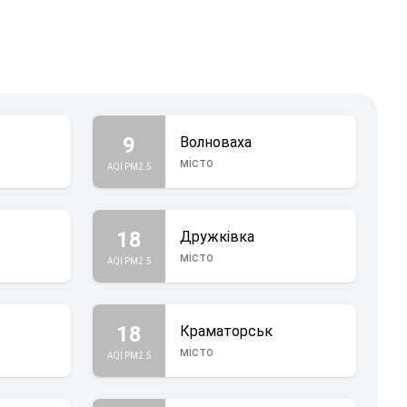
9
Волноваха
місто
AQI PM2.5
18
Дружківка
місто
AQI PM2.5
18
Краматорськ
місто
AQI PM2.5