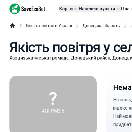
SaveEcoBot
Карти
Населені пункти
Пла
Якість повітря в Україні
Донецька область
Якість повітря у с
Хapцизькa міська громада, Донецький район, Донецьк
Немає
?
На жаль,
індекс я
AQI PM2.5
Найімов
придбат