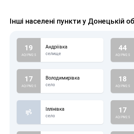
Інші населені пункти у Донецькій о
19
44
Андріївка
селище
AQI PM2.5
AQI PM2.5
17
18
Володимирівка
село
AQI PM2.5
AQI PM2.5
17
Іллінівка
село
AQI PM2.5