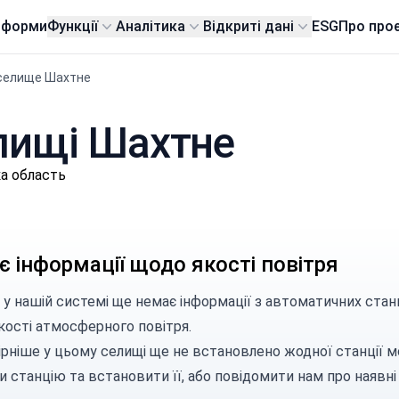
тформи
Функції
Аналітика
Відкриті дані
ESG
Про про
селище Шахтне
елищі Шахтне
а область
 інформації щодо якості повітря
 у нашій системі ще немає інформації з автоматичних стан
кості атмосферного повітря.
ірніше у цьому селищі ще не встановлено жодної станції м
и станцію
та встановити її, або
повідомити нам
про наявні 