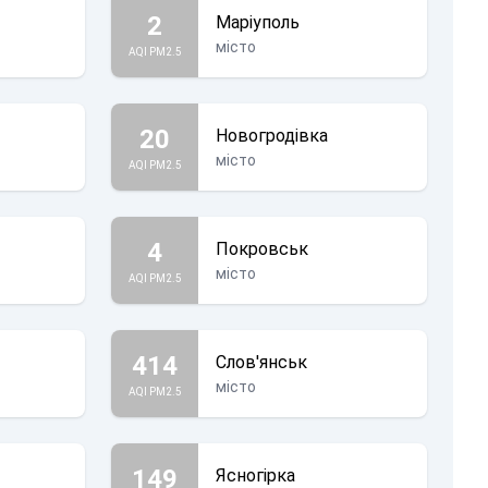
2
Маріуполь
місто
AQI PM2.5
20
Новогродівка
місто
AQI PM2.5
4
Покровськ
місто
AQI PM2.5
414
Слов'янськ
місто
AQI PM2.5
149
Ясногірка