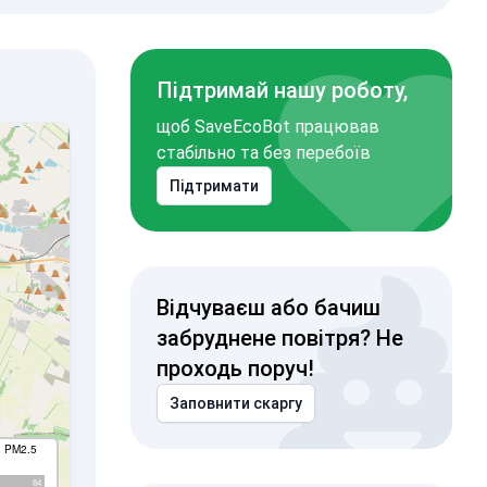
Підтримай нашу роботу,
щоб SaveEcoBot працював
стабільно та без перебоїв
Підтримати
Відчуваєш або бачиш
забруднене повітря? Не
проходь поруч!
Заповнити скаргу
I PM2.5
84