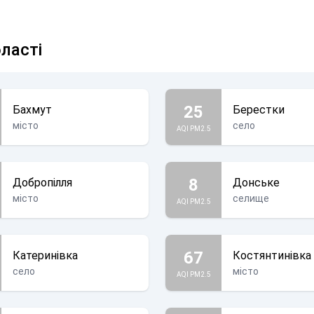
бласті
25
Бахмут
Берестки
місто
село
AQI PM2.5
8
Добропілля
Донське
місто
селище
AQI PM2.5
67
Катеринівка
Костянтинівка
село
місто
AQI PM2.5