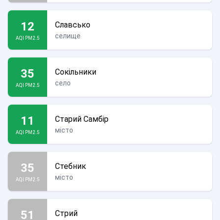
12
Славсько
селище
AQI PM2.5
35
Сокільники
село
AQI PM2.5
11
Старий Самбір
місто
AQI PM2.5
35
Стебник
місто
AQI PM2.5
51
Стрий