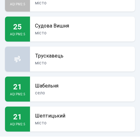
місто
AQI PM2.5
25
Судова Вишня
місто
AQI PM2.5
Трускавець
місто
21
Шабельня
село
AQI PM2.5
21
Шептицький
місто
AQI PM2.5