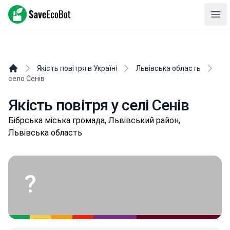
SaveEcoBot
Ope
Якість повітря в Україні
Львівська область
село Сенів
Якість повітря у селі Сенів
Бібpськa міська громада, Львівський район,
Львівська область
?