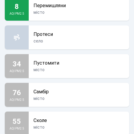
8
Перемишляни
місто
AQI PM2.5
Протеси
село
34
Пустомити
місто
AQI PM2.5
76
Самбір
місто
AQI PM2.5
55
Сколе
місто
AQI PM2.5