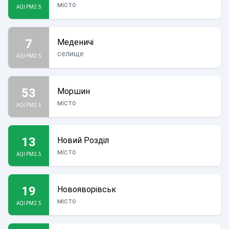
місто
AQI PM2.5
7
Меденичі
селище
AQI PM2.5
53
Моршин
місто
AQI PM2.5
13
Новий Розділ
місто
AQI PM2.5
19
Новояворівськ
місто
AQI PM2.5