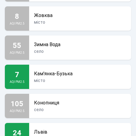
8
Жовква
місто
AQI PM2.5
55
Зимна Вода
село
AQI PM2.5
7
Кам'янка-Бузька
місто
AQI PM2.5
105
Конопниця
село
AQI PM2.5
24
Львів