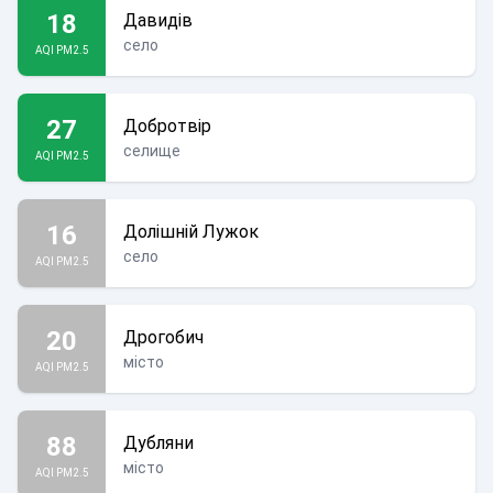
18
Давидів
село
AQI PM2.5
27
Добротвір
селище
AQI PM2.5
16
Долішній Лужок
село
AQI PM2.5
20
Дрогобич
місто
AQI PM2.5
88
Дубляни
місто
AQI PM2.5