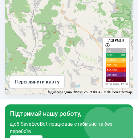
AQI PM2.5
109
с/д
214
0-50
27
51-100
0
101-150
0
151-200
0
201-300
0
301+
Переглянути карту
08.08.2026, 12:00
©
Джерела даних
© SaveEcoBot
© CARTO
© OpenStreetMap
Підтримай нашу роботу,
щоб SaveEcoBot працював стабільно та без
перебоїв