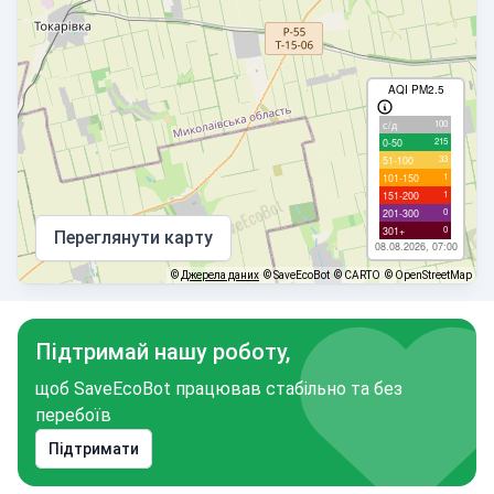
AQI PM2.5
100
с/д
215
0-50
33
51-100
1
101-150
1
151-200
0
201-300
0
301+
Переглянути карту
08.08.2026, 07:00
©
Джерела даних
© SaveEcoBot
© CARTO
© OpenStreetMap
Підтримай нашу роботу,
щоб SaveEcoBot працював стабільно та без
перебоїв
Підтримати