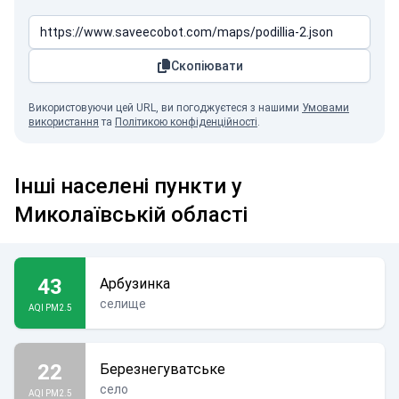
Скопіювати
Використовуючи цей URL, ви погоджуєтеся з нашими
Умовами
використання
та
Політикою конфіденційності
.
Інші населені пункти у
Миколаївській області
43
Арбузинка
селище
AQI PM2.5
22
Березнегуватське
село
AQI PM2.5