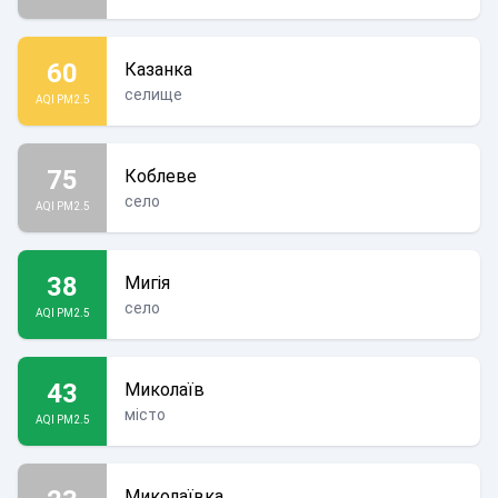
60
Казанка
селище
AQI PM2.5
75
Коблеве
село
AQI PM2.5
38
Мигія
село
AQI PM2.5
43
Миколаїв
місто
AQI PM2.5
Миколаївка