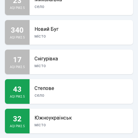
23
село
AQI PM2.5
340
Новий Буг
місто
AQI PM2.5
17
Снігурівка
місто
AQI PM2.5
43
Степове
село
AQI PM2.5
32
Южноукраїнськ
місто
AQI PM2.5