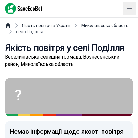
SaveEcoBot
Ope
Якість повітря в Україні
Миколаївська область
село Поділля
Якість повітря у селі Поділля
Вeсeлинівськa селищнa громада, Вознесенський
район, Миколаївська область
?
Немає інформації щодо якості повітря