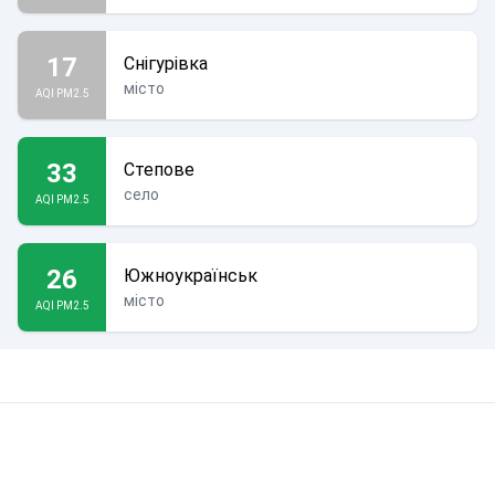
17
Снігурівка
місто
AQI PM2.5
33
Степове
село
AQI PM2.5
26
Южноукраїнськ
місто
AQI PM2.5