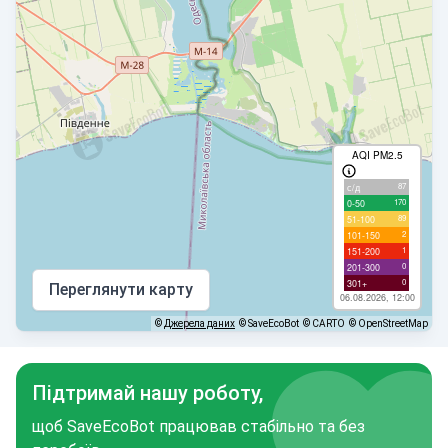
AQI PM2.5
87
с/д
170
0-50
89
51-100
2
101-150
1
151-200
0
201-300
0
301+
Переглянути карту
06.08.2026, 12:00
©
Джерела даних
© SaveEcoBot
© CARTO
© OpenStreetMap
Підтримай нашу роботу,
щоб SaveEcoBot працював стабільно та без