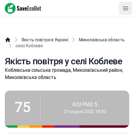
SaveEcoBot
Ope
Якість повітря в Україні
Миколаївська область
село Коблеве
Якість повітря у селі Коблеве
Кoблівськa сільська громада, Миколаївський район,
Миколаївська область
75
AQI PM2.5
23 грудня 2020, 19:00