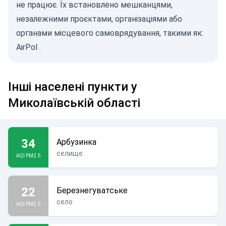
не працює. Їх встановлено мешканцями,
незалежними проєктами, організаціями або
органами місцевого самоврядування, такими як:
AirPol
.
Інші населені пункти у
Миколаївській області
34
Арбузинка
селище
AQI PM2.5
22
Березнегуватське
село
AQI PM2.5