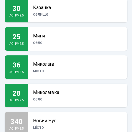
30
Казанка
селище
AQI PM2.5
25
Мигія
село
AQI PM2.5
36
Миколаїв
місто
AQI PM2.5
28
Миколаївка
село
AQI PM2.5
340
Новий Буг
місто
AQI PM2.5