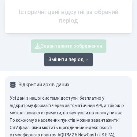
Історичні дані відсутні за обраний
період
Завантажити зображення
Змінити період
Відкритий архів даних
Усі дані з нашої системи доступні безплатно у
відкритому форматі через
автоматичний API
, а також їх
можна швидко отримати, натиснувши на кнопку нижче.
По кожному з населених пунктів можна завантажити
CSV файл, який містить щогодинний індекс якості
атмосферного повітря AQI PM2.5 NowCast (US EPA),