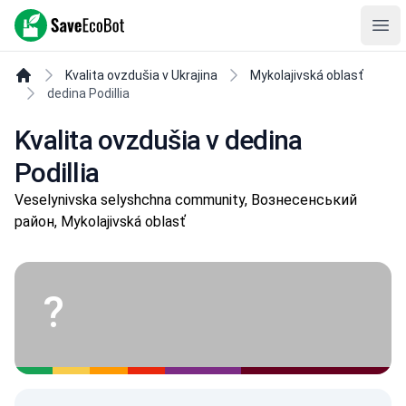
SaveEcoBot
Ope
Kvalita ovzdušia v Ukrajina
Mykolajivská oblasť
dedina Podillia
Kvalita ovzdušia v dedina
Podillia
Veselynivska selyshchna community, Вознесенський
район, Mykolajivská oblasť
?