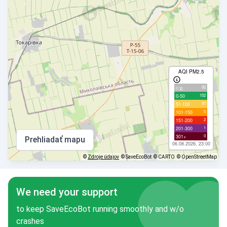
AQI PM2.5
92
с/д
152
0-50
97
51-100
5
101-150
2
151-200
1
201-300
0
301+
Prehliadať mapu
06.08.2026, 23:00
©
Zdroje údajov
© SaveEcoBot
© CARTO
© OpenStreetMap
We need your support
to keep SaveEcoBot running smoothly and w/o
crashes