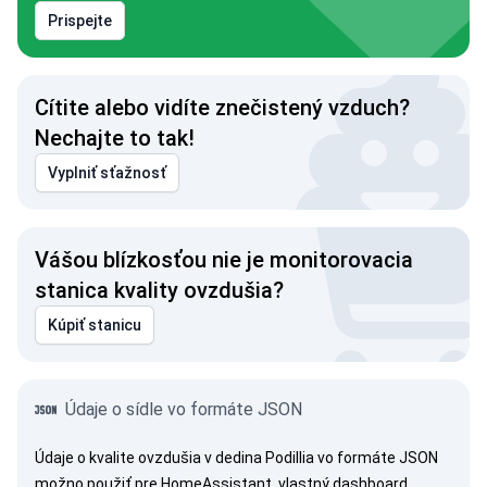
Prispejte
Cítite alebo vidíte znečistený vzduch?
Nechajte to tak!
Vyplniť sťažnosť
Vášou blízkosťou nie je monitorovacia
stanica kvality ovzdušia?
Kúpiť stanicu
Údaje o sídle vo formáte JSON
Údaje o kvalite ovzdušia v dedina Podillia vo formáte JSON
možno použiť pre HomeAssistant, vlastný dashboard,