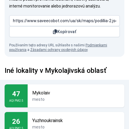
interné monitorovanie alebo jednorazovú analýzu.
Kopírovať
Používaním tejto adresy URL súhlasíte s našimi
Podmienkami
používania
a
Zásadami ochrany osobných údajov
.
Iné lokality v Mykolajivská oblasť
47
Mykolaiv
mesto
AQI PM2.5
26
Yuzhnoukrainsk
mesto
AQI PM2.5