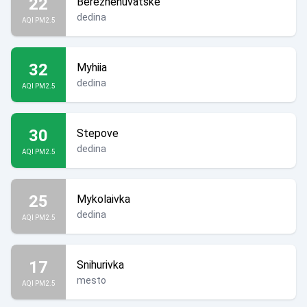
22
Bereznehuvatske
dedina
AQI PM2.5
32
Myhiia
dedina
AQI PM2.5
30
Stepove
dedina
AQI PM2.5
25
Mykolaivka
dedina
AQI PM2.5
17
Snihurivka
mesto
AQI PM2.5