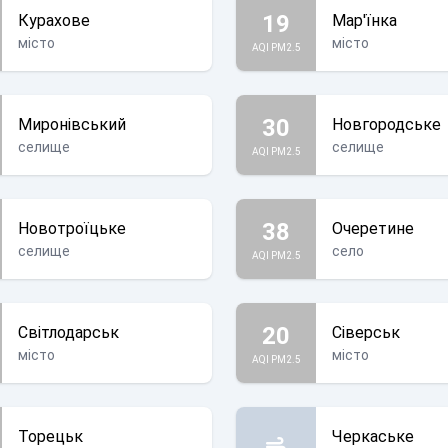
19
Курахове
Мар'їнка
місто
місто
AQI PM2.5
30
Миронівський
Новгородське
селище
селище
AQI PM2.5
38
Новотроїцьке
Очеретине
селище
село
AQI PM2.5
20
Світлодарськ
Сіверськ
місто
місто
AQI PM2.5
Торецьк
Черкаське