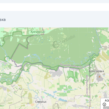
вка
AQ
с/д