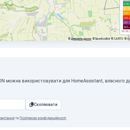
0-50
51-1
101-
151-
201-
301+
09.08.
©
Джерела даних
© SaveEcoBot
© CARTO
© O
JSON можна використовувати для HomeAssistant, власного 
Скопіювати
ристання
та
Політикою конфіденційності
.