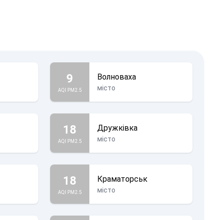
9
Волноваха
місто
AQI PM2.5
18
Дружківка
місто
AQI PM2.5
18
Краматорськ
місто
AQI PM2.5