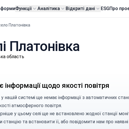
тформи
Функції
Аналітика
Відкриті дані
ESG
Про про
село Платонівка
лі Платонівка
ька область
 інформації щодо якості повітря
 у нашій системі ще немає інформації з автоматичних стан
кості атмосферного повітря.
рніше у цьому селі ще не встановлено жодної станції моні
и станцію
та встановити її, або
повідомити нам
про наявні 