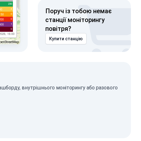
230
4
00
Поруч із тобою немає
0
150
станції моніторингу
0
200
1
300
повітря?
0
2026, 16:00
Купити станцію
penStreetMap
дашборду, внутрішнього моніторингу або разового