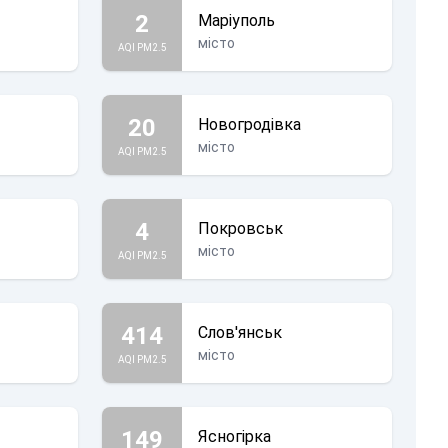
2
Маріуполь
місто
AQI PM2.5
20
Новогродівка
місто
AQI PM2.5
4
Покровськ
місто
AQI PM2.5
414
Слов'янськ
місто
AQI PM2.5
149
Ясногірка