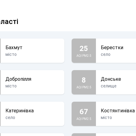
бласті
25
Бахмут
Берестки
місто
село
AQI PM2.5
8
Добропілля
Донське
місто
селище
AQI PM2.5
67
Катеринівка
Костянтинівка
село
місто
AQI PM2.5