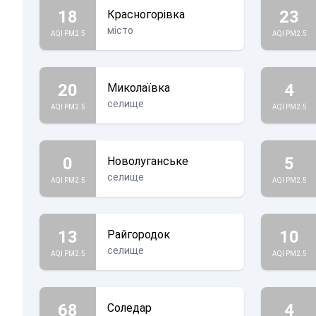
18
23
Красногорівка
місто
AQI PM2.5
AQI PM2.5
20
4
Миколаївка
селище
AQI PM2.5
AQI PM2.5
0
5
Новолуганське
селище
AQI PM2.5
AQI PM2.5
13
10
Райгородок
селище
AQI PM2.5
AQI PM2.5
68
4
Соледар