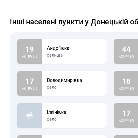
Інші населені пункти у Донецькій о
19
44
Андріївка
селище
AQI PM2.5
AQI PM2.5
17
18
Володимирівка
село
AQI PM2.5
AQI PM2.5
17
Іллінівка
село
AQI PM2.5