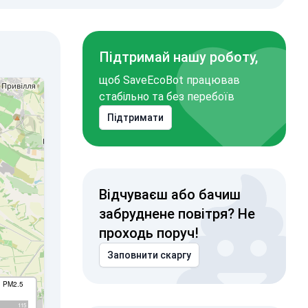
Підтримай нашу роботу,
щоб SaveEcoBot працював
стабільно та без перебоїв
Підтримати
Відчуваєш або бачиш
забруднене повітря? Не
проходь поруч!
Заповнити скаргу
I PM2.5
115