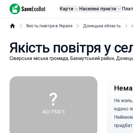
SaveEcoBot
Карти
Населені пункти
Пла
Якість повітря в Україні
Донецька область
Якість повітря у се
Сівepськa міська громада, Бахмутський район, Донец
Немає
?
На жаль,
індекс я
AQI PM2.5
Найімові
придбат