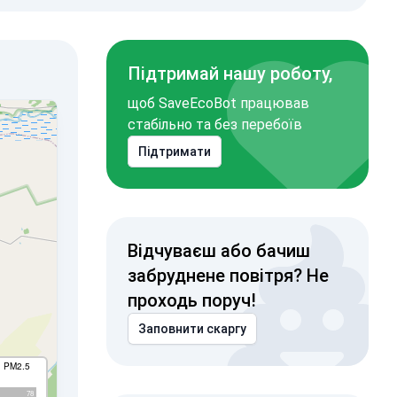
Підтримай нашу роботу,
щоб SaveEcoBot працював
стабільно та без перебоїв
Підтримати
Відчуваєш або бачиш
забруднене повітря? Не
проходь поруч!
Заповнити скаргу
I PM2.5
78