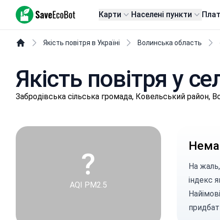
SaveEcoBot
Карти
Населені пункти
Пла
Якість повітря в Україні
Волинська область
Якість повітря у сел
Зaбpoдівськa сільська громада, Ковельський район, В
Немає
?
На жаль,
індекс я
AQI PM2.5
Найімові
придбат