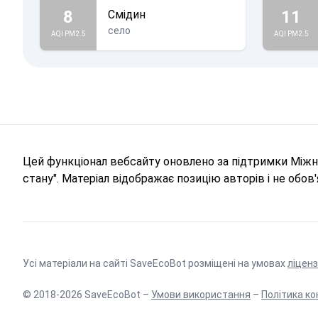
8
11
Смідин
село
AQI PM2.5
AQI PM2.5
Цей функціонал вебсайту оновлено за підтримки Міжна
стану". Матеріал відображає позицію авторів і не обо
Усі матеріали на сайті SaveEcoBot розміщені на умовах
ліценз
© 2018-2026 SaveEcoBot –
Умови використання
–
Політика ко