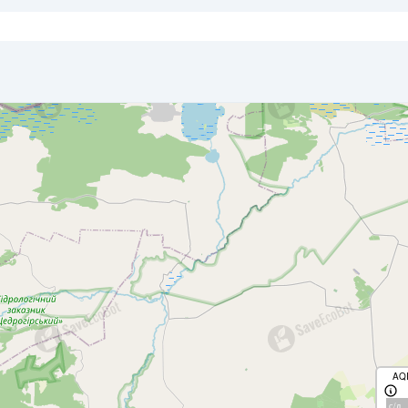
AQ
с/д