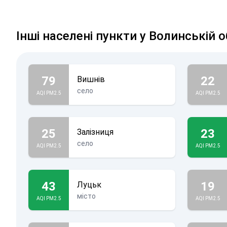
Інші населені пункти у Волинській о
79
22
Вишнів
село
AQI PM2.5
AQI PM2.5
25
23
Залізниця
село
AQI PM2.5
AQI PM2.5
43
19
Луцьк
місто
AQI PM2.5
AQI PM2.5