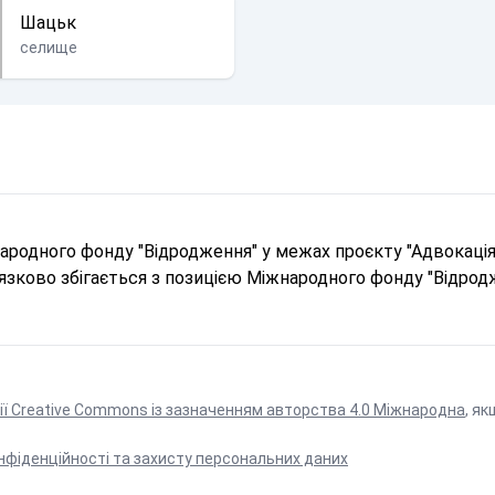
Шацьк
селище
родного фонду "Відродження" у межах проєкту "Адвокація 
в'язково збігається з позицією Міжнародного фонду "Відрод
ії Creative Commons із зазначенням авторства 4.0 Міжнародна
, як
нфіденційності та захисту персональних даних