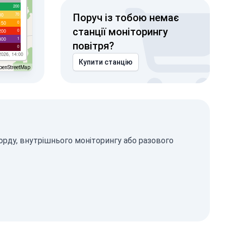
200
70
00
Поруч із тобою немає
0
150
станції моніторингу
0
200
1
300
повітря?
0
2026, 14:00
Купити станцію
penStreetMap
орду, внутрішнього моніторингу або разового