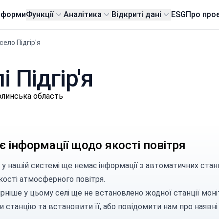
тформи
Функції
Аналітика
Відкриті дані
ESG
Про про
село Підгір'я
і Підгір'я
олинська область
 інформації щодо якості повітря
 у нашій системі ще немає інформації з автоматичних станц
кості атмосферного повітря.
рніше у цьому селі ще не встановлено жодної станції моні
и станцію
та встановити її, або
повідомити нам
про наявні 