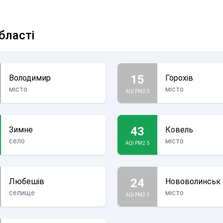
бласті
15
Володимир
Горохів
місто
місто
AQI PM2.5
43
Зимне
Ковель
село
місто
AQI PM2.5
24
Любешів
Нововолинськ
селище
місто
AQI PM2.5