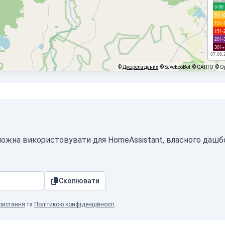
0-50
51-1
101-
151-
201-
301+
07.08.
©
Джерела даних
© SaveEcoBot
© CARTO
© O
N можна використовувати для HomeAssistant, власного дашб
Скопіювати
ристання
та
Політикою конфіденційності
.