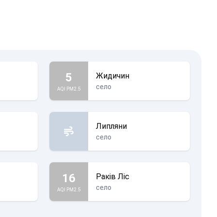
5
Жидичин
село
AQI PM2.5
Липляни
село
16
Раків Ліс
село
AQI PM2.5