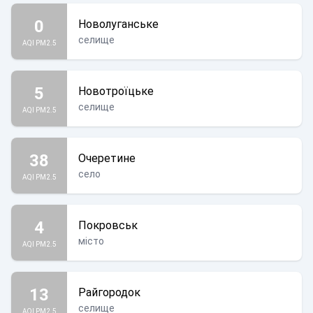
0
Новолуганське
селище
AQI PM2.5
5
Новотроїцьке
селище
AQI PM2.5
38
Очеретине
село
AQI PM2.5
4
Покровськ
місто
AQI PM2.5
13
Райгородок
селище
AQI PM2.5