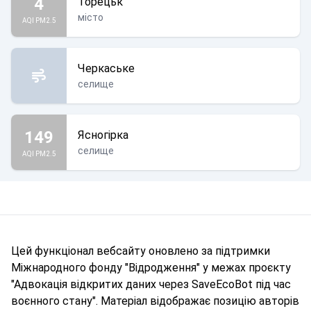
4
Торецьк
місто
AQI PM2.5
Черкаське
селище
149
Ясногірка
селище
AQI PM2.5
Цей функціонал вебсайту оновлено за підтримки
Міжнародного фонду "Відродження" у межах проєкту
"Адвокація відкритих даних через SaveEcoBot під час
воєнного стану". Матеріал відображає позицію авторів