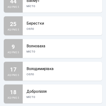
44
Бахмут
місто
AQI PM2.5
25
Берестки
село
AQI PM2.5
9
Волноваха
місто
AQI PM2.5
17
Володимирівка
село
AQI PM2.5
18
Добропілля
місто
AQI PM2.5