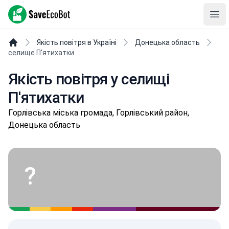
SaveEcoBot
Ope
Якість повітря в Україні
Донецька область
селище П'ятихатки
Якість повітря у селищі
П'ятихатки
Гopлівськa міська громада, Горлівський район,
Донецька область
?