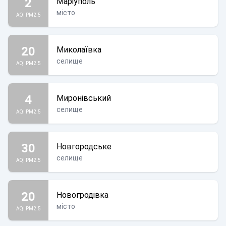
2
Маріуполь
місто
AQI PM2.5
20
Миколаївка
селище
AQI PM2.5
4
Миронівський
селище
AQI PM2.5
30
Новгородське
селище
AQI PM2.5
20
Новогродівка
місто
AQI PM2.5