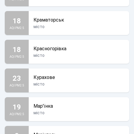
18
Краматорськ
місто
AQI PM2.5
18
Красногорівка
місто
AQI PM2.5
23
Курахове
місто
AQI PM2.5
19
Мар'їнка
місто
AQI PM2.5