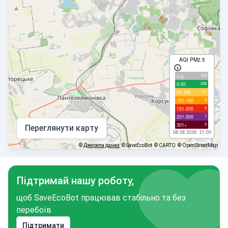
AQI PM2.5
102
с/д
236
0-50
11
51-100
0
101-150
0
151-200
1
201-300
0
301+
Переглянути карту
08.08.2026, 21:00
©
Джерела даних
© SaveEcoBot
© CARTO
© OpenStreetMap
Підтримай нашу роботу,
щоб SaveEcoBot працював стабільно та без
перебоїв
Підтримати