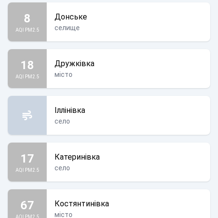
8
Донське
селище
AQI PM2.5
18
Дружківка
місто
AQI PM2.5
Іллінівка
село
17
Катеринівка
село
AQI PM2.5
67
Костянтинівка
місто
AQI PM2.5