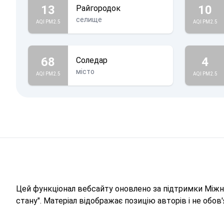
13
10
Райгородок
селище
AQI PM2.5
AQI PM2.5
68
4
Соледар
місто
AQI PM2.5
AQI PM2.5
Цей функціонал вебсайту оновлено за підтримки Міжна
стану". Матеріал відображає позицію авторів і не обо