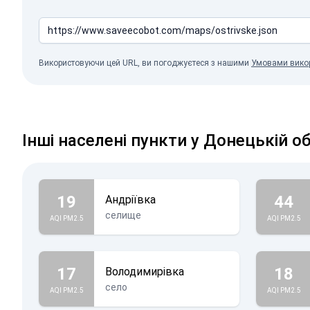
Використовуючи цей URL, ви погоджуєтеся з нашими
Умовами вико
Інші населені пункти у Донецькій о
19
44
Андріївка
селище
AQI PM2.5
AQI PM2.5
17
18
Володимирівка
село
AQI PM2.5
AQI PM2.5