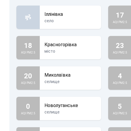
17
Іллінівка
село
AQI PM2.5
18
23
Красногорівка
місто
AQI PM2.5
AQI PM2.5
20
4
Миколаївка
селище
AQI PM2.5
AQI PM2.5
0
5
Новолуганське
селище
AQI PM2.5
AQI PM2.5