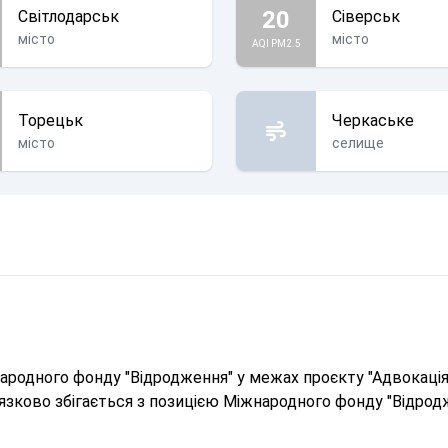
20
Світлодарськ
Сіверськ
місто
місто
AQI PM2.5
Торецьк
Черкаське
місто
селище
родного фонду "Відродження" у межах проєкту "Адвокація 
в'язково збігається з позицією Міжнародного фонду "Відрод