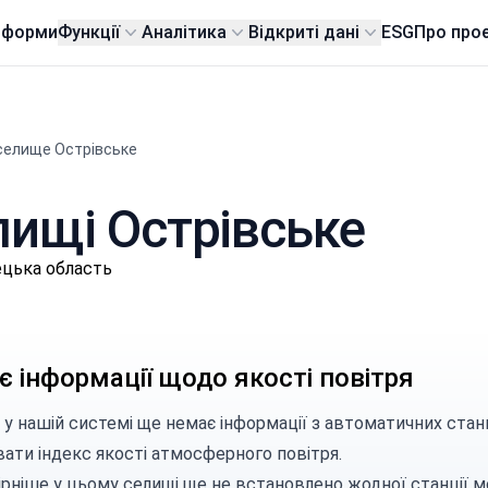
тформи
Функції
Аналітика
Відкриті дані
ESG
Про про
селище Острівське
елищі Острівське
ецька область
 інформації щодо якості повітря
 у нашій системі ще немає інформації з автоматичних стан
вати індекс якості атмосферного повітря.
ірніше у цьому селищі ще не встановлено жодної станції м