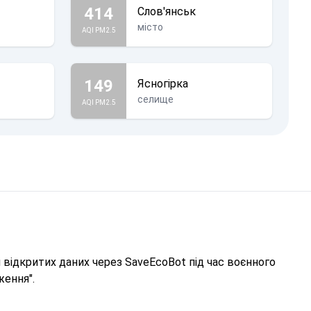
414
Слов'янськ
місто
AQI PM2.5
149
Ясногірка
селище
AQI PM2.5
відкритих даних через SaveEcoBot під час воєнного
ження".