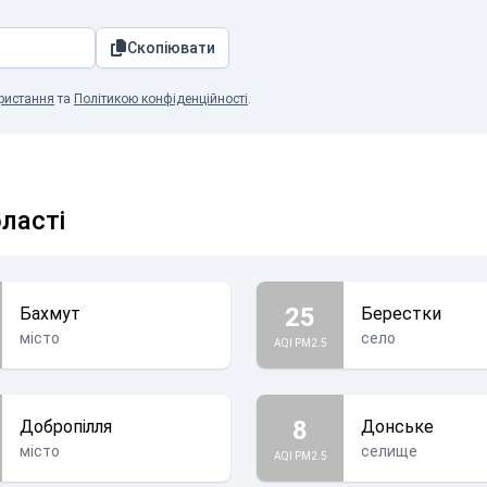
Скопіювати
ристання
та
Політикою конфіденційності
.
бласті
25
Бахмут
Берестки
місто
село
AQI PM2.5
8
Добропілля
Донське
місто
селище
AQI PM2.5