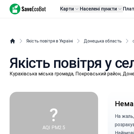
SaveEcoBot
Карти
Населені пункти
Пла
Якість повітря в Україні
Донецька область
Якість повітря у с
Куpaхівськa міська громада, Покровський район, Дон
Немає
?
На жаль,
розраху
AQI PM2.5
Найімов