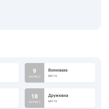
9
Волноваха
місто
AQI PM2.5
18
Дружківка
місто
AQI PM2.5