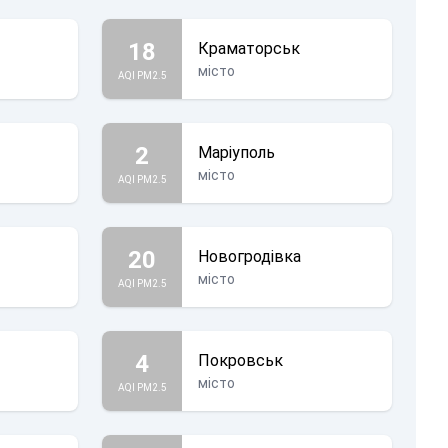
18
Краматорськ
місто
AQI PM2.5
2
Маріуполь
місто
AQI PM2.5
20
Новогродівка
місто
AQI PM2.5
4
Покровськ
місто
AQI PM2.5