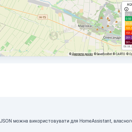
AQ
с/д
0-50
51-1
101-
151-
201-
301+
08.08.
©
Джерела даних
© SaveEcoBot
© CARTO
© O
і JSON можна використовувати для HomeAssistant, власног