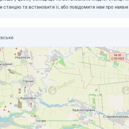
и станцію
та встановити її, або
повідомити нам
про наявні 
івське