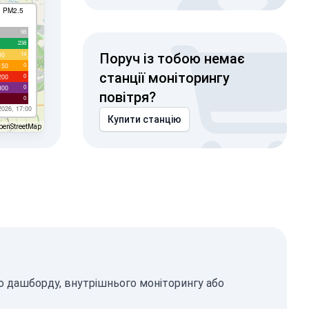
I PM2.5
98
238
14
00
Поруч із тобою немає
0
150
станції моніторингу
0
200
0
300
повітря?
0
2026, 17:00
Купити станцію
penStreetMap
о дашборду, внутрішнього моніторингу або