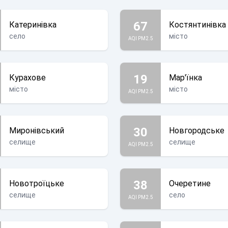
67
Катеринівка
Костянтинівка
село
місто
AQI PM2.5
19
Курахове
Мар'їнка
місто
місто
AQI PM2.5
30
Миронівський
Новгородське
селище
селище
AQI PM2.5
38
Новотроїцьке
Очеретине
селище
село
AQI PM2.5