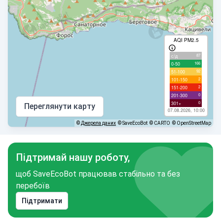
AQI PM2.5
87
с/д
166
0-50
92
51-100
2
101-150
2
151-200
0
201-300
0
301+
Переглянути карту
07.08.2026, 10:00
©
Джерела даних
© SaveEcoBot
© CARTO
© OpenStreetMap
Підтримай нашу роботу,
щоб SaveEcoBot працював стабільно та без
перебоїв
Підтримати