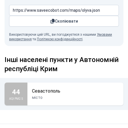
Скопіювати
Використовуючи цей URL, ви погоджуєтеся з нашими
Умовами
використання
та
Політикою конфіденційності
.
Інші населені пункти у Автономній
республіці Крим
44
Севастополь
місто
AQI PM2.5