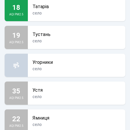
18
Татарів
село
AQI PM2.5
19
Тустань
село
AQI PM2.5
Угорники
село
35
Устя
село
AQI PM2.5
22
Ямниця
село
AQI PM2.5