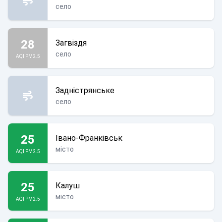
село
28
Загвіздя
село
AQI PM2.5
Задністрянське
село
25
Івано-Франківськ
місто
AQI PM2.5
25
Калуш
місто
AQI PM2.5