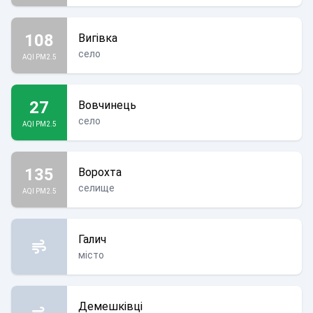
108
Вигівка
село
AQI PM2.5
27
Вовчинець
село
AQI PM2.5
135
Ворохта
селище
AQI PM2.5
Галич
місто
Демешківці