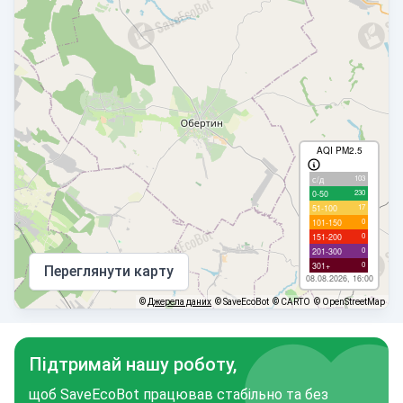
AQI PM2.5
103
с/д
230
0-50
17
51-100
0
101-150
0
151-200
0
201-300
0
301+
Переглянути карту
08.08.2026, 16:00
©
Джерела даних
© SaveEcoBot
© CARTO
© OpenStreetMap
Підтримай нашу роботу,
щоб SaveEcoBot працював стабільно та без