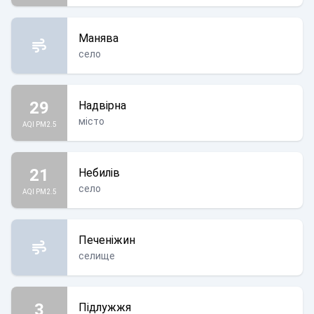
Манява
село
29
Надвірна
місто
AQI PM2.5
21
Небилів
село
AQI PM2.5
Печеніжин
селище
3
Підлужжя