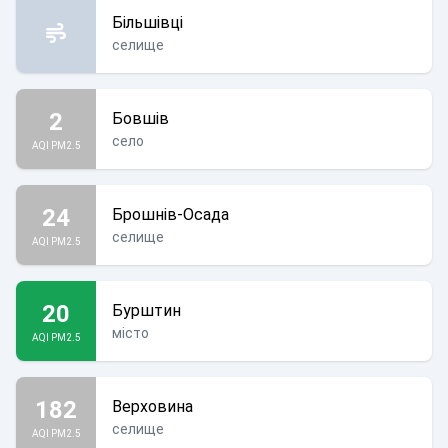
Більшівці
селище
2
Бовшів
село
AQI PM2.5
24
Брошнів-Осада
селище
AQI PM2.5
20
Бурштин
місто
AQI PM2.5
182
Верховина
селище
AQI PM2.5