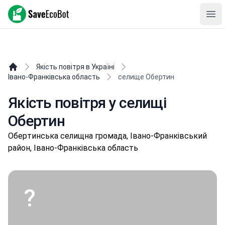
SaveEcoBot
Ope
Якість повітря в Україні
Івано-Франківська область
селище Обертин
Якість повітря у селищі
Обертин
Обepтинськa селищнa громада, Івано-Франківський
район, Івано-Франківська область
?