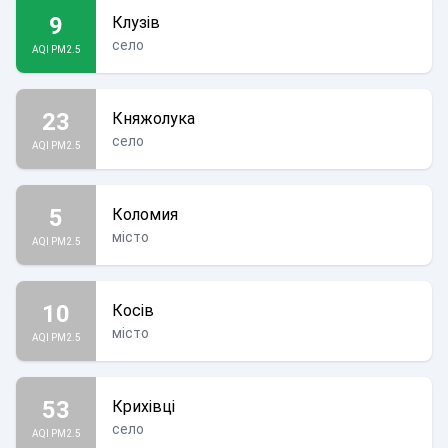
9
Клузів
село
AQI PM2.5
23
Княжолука
село
AQI PM2.5
5
Коломия
місто
AQI PM2.5
10
Косів
місто
AQI PM2.5
53
Крихівці
село
AQI PM2.5