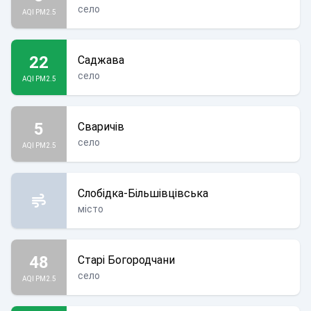
село
AQI PM2.5
22
Саджава
село
AQI PM2.5
5
Сваричів
село
AQI PM2.5
Слобідка-Більшівцівська
місто
48
Старі Богородчани
село
AQI PM2.5