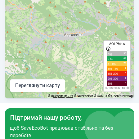
AQI PM2.5
90
с/д
184
0-50
73
51-100
1
101-150
0
151-200
1
201-300
0
301+
Переглянути карту
07.08.2026, 13:00
©
Джерела даних
© SaveEcoBot
© CARTO
© OpenStreetMap
Підтримай нашу роботу,
щоб SaveEcoBot працював стабільно та без
перебоїв