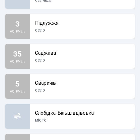
селище
3
Підлужжя
село
AQI PM2.5
35
Саджава
село
AQI PM2.5
5
Сваричів
село
AQI PM2.5
Слобідка-Більшівцівська
місто