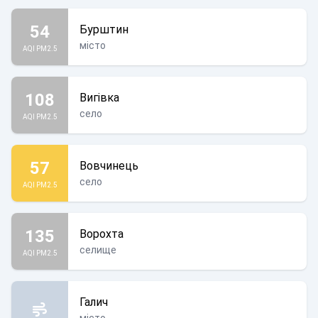
54
Бурштин
місто
AQI PM2.5
108
Вигівка
село
AQI PM2.5
57
Вовчинець
село
AQI PM2.5
135
Ворохта
селище
AQI PM2.5
Галич