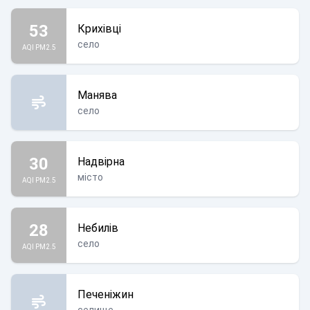
53
Крихівці
село
AQI PM2.5
Манява
село
30
Надвірна
місто
AQI PM2.5
28
Небилів
село
AQI PM2.5
Печеніжин