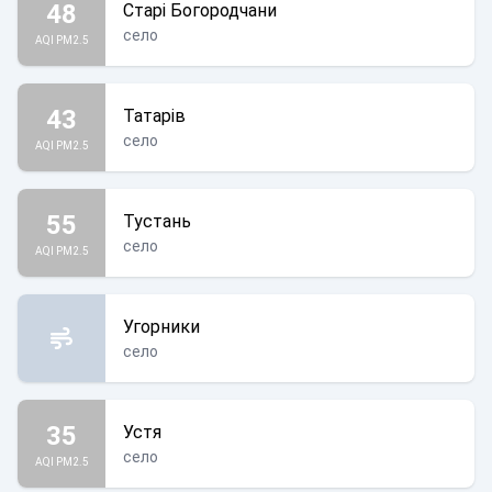
48
Старі Богородчани
село
AQI PM2.5
43
Татарів
село
AQI PM2.5
55
Тустань
село
AQI PM2.5
Угорники
село
35
Устя
село
AQI PM2.5