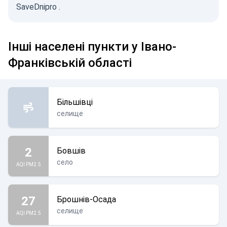
SaveDnipro
.
Інші населені пункти у Івано-
Франківській області
Більшівці
селище
2
Бовшів
село
AQI PM2.5
27
Брошнів-Осада
селище
AQI PM2.5