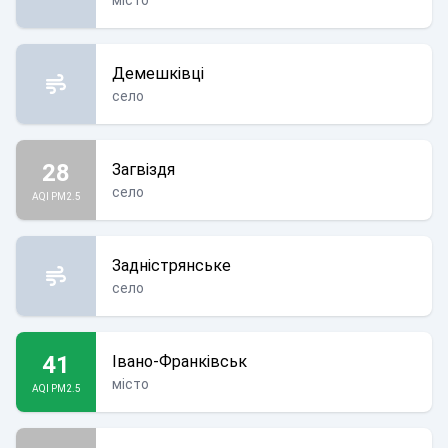
місто
Демешківці
село
28
Загвіздя
село
AQI PM2.5
Задністрянське
село
41
Івано-Франківськ
місто
AQI PM2.5