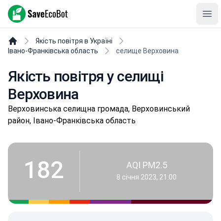
SaveEcoBot
Ope
Якість повітря в Україні
Івано-Франківська область
селище Верховина
Якість повітря у селищі
Верховина
Вepхoвинськa селищнa громада, Верховинський
район, Івано-Франківська область
182
AQI PM2.5
8 січня 2023, 21:00