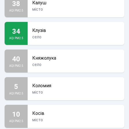
38
Калуш
місто
AQI PM2.5
34
Клузів
село
AQI PM2.5
40
Княжолука
село
AQI PM2.5
5
Коломия
місто
AQI PM2.5
10
Косів
місто
AQI PM2.5