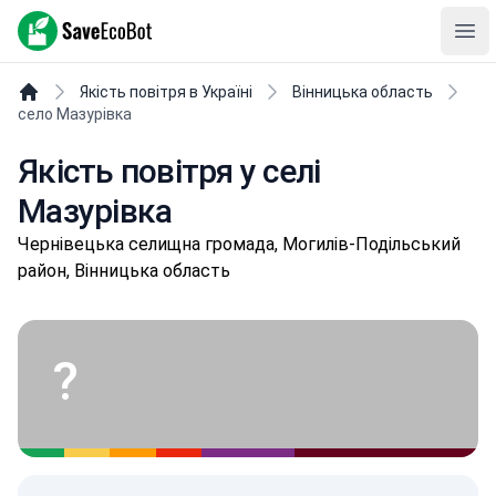
SaveEcoBot
Ope
Якість повітря в Україні
Вінницька область
село Мазурівка
Якість повітря у селі
Мазурівка
Чepнівeцькa селищнa громада, Могилів-Подільський
район, Вінницька область
?