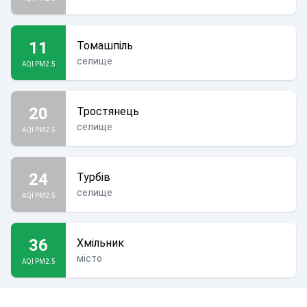
11
Томашпіль
селище
AQI PM2.5
20
Тростянець
селище
AQI PM2.5
24
Турбів
селище
AQI PM2.5
36
Хмільник
місто
AQI PM2.5