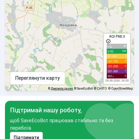
AQI PM2.5
98
с/д
244
0-50
7
51-100
0
101-150
0
151-200
1
201-300
0
301+
Переглянути карту
09.08.2026, 00:00
©
Джерела даних
© SaveEcoBot
© CARTO
© OpenStreetMap
Підтримай нашу роботу,
щоб SaveEcoBot працював стабільно та без
перебоїв
Підтримати