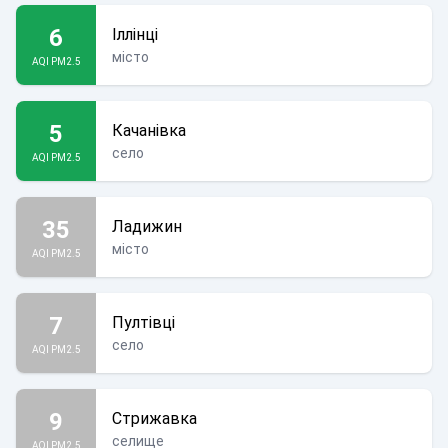
6
Іллінці
місто
AQI PM2.5
5
Качанівка
село
AQI PM2.5
35
Ладижин
місто
AQI PM2.5
7
Пултівці
село
AQI PM2.5
9
Стрижавка
селище
AQI PM2.5