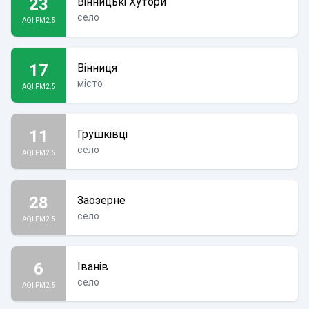
23
Вінницькі Хутори
село
AQI PM2.5
17
Вінниця
місто
AQI PM2.5
11
Грушківці
село
AQI PM2.5
28
Заозерне
село
AQI PM2.5
6
Іванів
село
AQI PM2.5