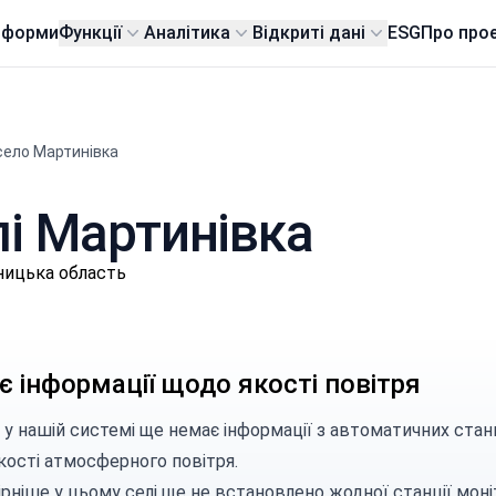
тформи
Функції
Аналітика
Відкриті дані
ESG
Про про
село Мартинівка
лі Мартинівка
ницька область
 інформації щодо якості повітря
 у нашій системі ще немає інформації з автоматичних стан
кості атмосферного повітря.
рніше у цьому селі ще не встановлено жодної станції моні