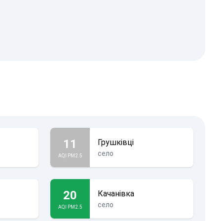
11
Грушківці
село
AQI PM2.5
20
Качанівка
село
AQI PM2.5