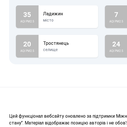
35
7
Ладижин
місто
AQI PM2.5
AQI PM2.5
20
24
Тростянець
селище
AQI PM2.5
AQI PM2.5
Цей функціонал вебсайту оновлено за підтримки Міжна
стану". Матеріал відображає позицію авторів і не обо