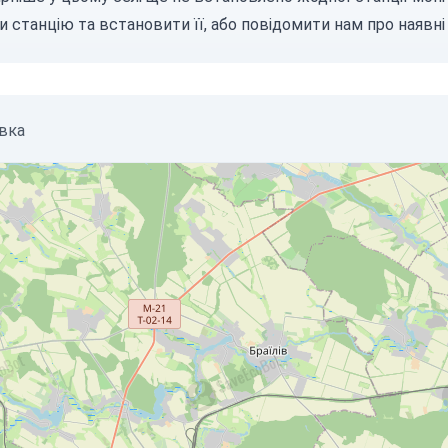
и станцію
та встановити її, або
повідомити нам
про наявні 
івка