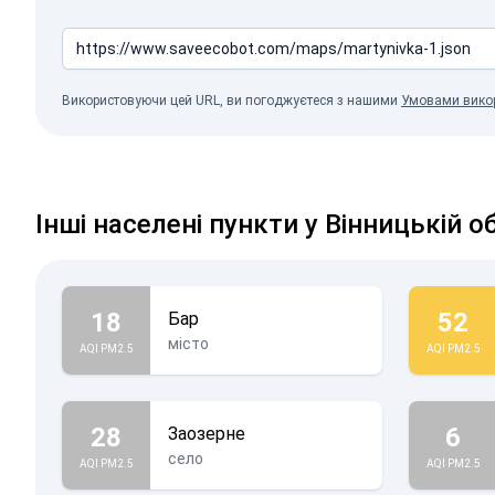
Використовуючи цей URL, ви погоджуєтеся з нашими
Умовами вико
Інші населені пункти у Вінницькій о
18
52
Бар
місто
AQI PM2.5
AQI PM2.5
28
6
Заозерне
село
AQI PM2.5
AQI PM2.5