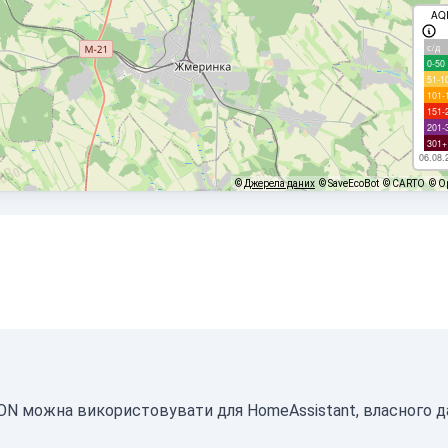
AQ
с/д
0-50
51-1
101-
151-
201-
301+
06.08.
©
Джерела даних
© SaveEcoBot
© CARTO
© O
JSON можна використовувати для HomeAssistant, власного 