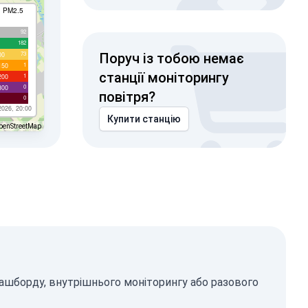
I PM2.5
92
182
73
00
Поруч із тобою немає
1
150
станції моніторингу
1
200
0
300
повітря?
0
2026, 20:00
Купити станцію
penStreetMap
дашборду, внутрішнього моніторингу або разового