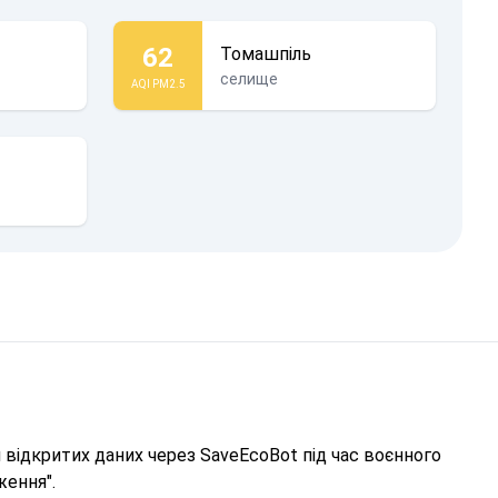
62
Томашпіль
селище
AQI PM2.5
відкритих даних через SaveEcoBot під час воєнного
ження".