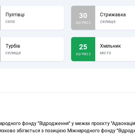
30
Пултівці
Стрижавка
село
селище
AQI PM2.5
25
Турбів
Хмільник
селище
місто
AQI PM2.5
родного фонду "Відродження" у межах проєкту "Адвокація 
в'язково збігається з позицією Міжнародного фонду "Відрод