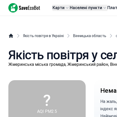
SaveEcoBot
Карти
Населені пункти
Пла
Якість повітря в Україні
Вінницька область
Якість повітря у се
Жмepинськa міська громада, Жмеринський район, Він
Немає
?
На жаль,
індекс я
AQI PM2.5
Найімові