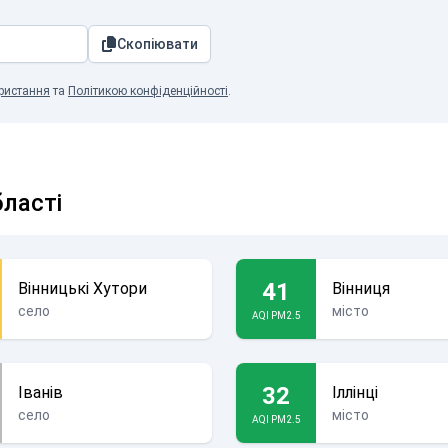
Скопіювати
ристання
та
Політикою конфіденційності
.
бласті
41
Вінницькі Хутори
Вінниця
село
місто
AQI PM2.5
32
Іванів
Іллінці
село
місто
AQI PM2.5