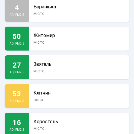
4
Баранівка
місто
AQI PM2.5
50
Житомир
місто
AQI PM2.5
27
Звягель
місто
AQI PM2.5
53
Клітчин
село
AQI PM2.5
16
Коростень
місто
AQI PM2.5