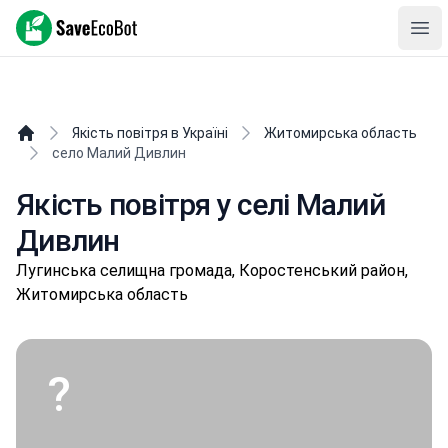
SaveEcoBot
Ope
Якість повітря в Україні
Житомирська область
село Малий Дивлин
Якість повітря у селі Малий
Дивлин
Лугинськa селищнa громада, Коростенський район,
Житомирська область
?