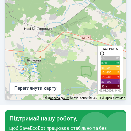
AQI PM2.5
87
с/д
182
0-50
77
51-100
2
101-150
0
151-200
1
201-300
0
301+
Переглянути карту
06.08.2026, 14:00
©
Джерела даних
© SaveEcoBot
© CARTO
© OpenStreetMap
Підтримай нашу роботу,
щоб SaveEcoBot працював стабільно та без