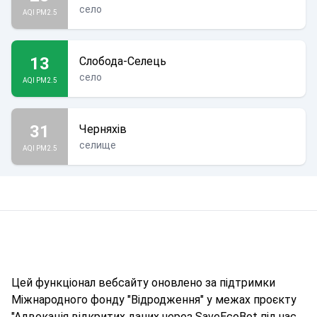
село
AQI PM2.5
13
Слобода-Селець
село
AQI PM2.5
31
Черняхів
селище
AQI PM2.5
Цей функціонал вебсайту оновлено за підтримки
Міжнародного фонду "Відродження" у межах проєкту
"Адвокація відкритих даних через SaveEcoBot під час