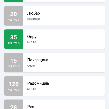
20
Любар
селище
AQI PM2.5
35
Овруч
місто
AQI PM2.5
15
Пекарщина
село
AQI PM2.5
126
Радомишль
місто
AQI PM2.5
28
Рея