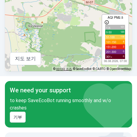
AQI PM2.5
101
с/д
120
0-50
118
51-100
8
101-150
2
151-200
0
201-300
0
301+
지도 보기
06.08.2026, 07:00
©
데이터 소스
© SaveEcoBot
© CARTO
© OpenStreetMap
We need your support
to keep SaveEcoBot running smoothly and w/o
crashes
기부