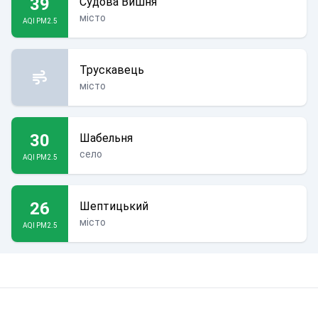
39
Судова Вишня
місто
AQI PM2.5
Трускавець
місто
30
Шабельня
село
AQI PM2.5
26
Шептицький
місто
AQI PM2.5