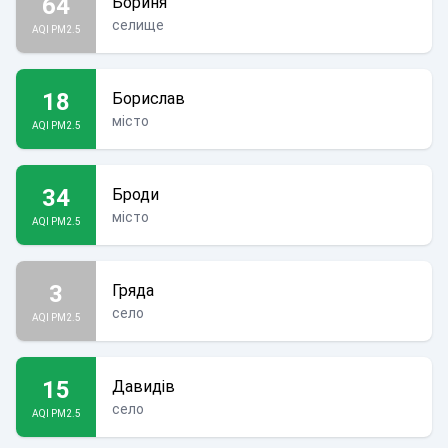
64
Бориня
селище
AQI PM2.5
18
Борислав
місто
AQI PM2.5
34
Броди
місто
AQI PM2.5
3
Гряда
село
AQI PM2.5
15
Давидів
село
AQI PM2.5