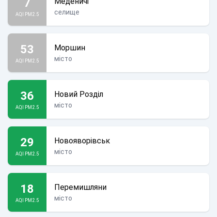
7
Меденичі
селище
AQI PM2.5
53
Моршин
місто
AQI PM2.5
36
Новий Розділ
місто
AQI PM2.5
29
Новояворівськ
місто
AQI PM2.5
18
Перемишляни
місто
AQI PM2.5