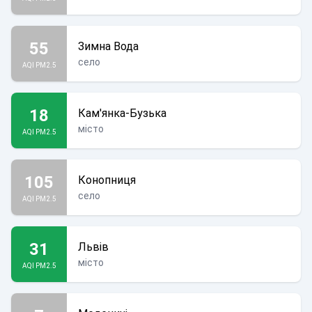
55
Зимна Вода
село
AQI PM2.5
18
Кам'янка-Бузька
місто
AQI PM2.5
105
Конопниця
село
AQI PM2.5
31
Львів
місто
AQI PM2.5