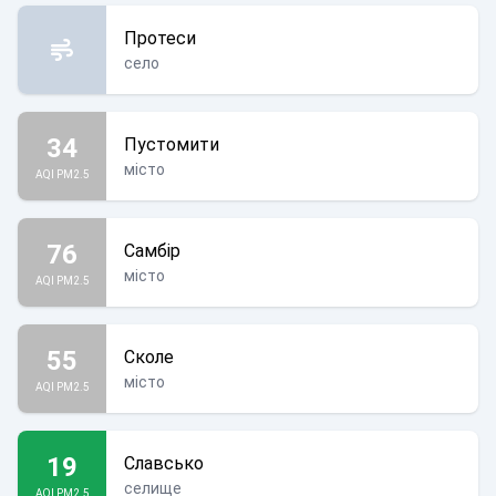
Протеси
село
34
Пустомити
місто
AQI PM2.5
76
Самбір
місто
AQI PM2.5
55
Сколе
місто
AQI PM2.5
19
Славсько
селище
AQI PM2.5