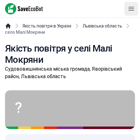
SaveEcoBot
Ope
Якість повітря в Україні
Львівська область
село Малі Мокряни
Якість повітря у селі Малі
Мокряни
Судoвoвишнянськa міська громада, Яворівський
район, Львівська область
?