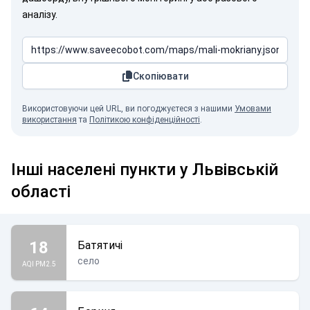
аналізу.
Скопіювати
Використовуючи цей URL, ви погоджуєтеся з нашими
Умовами
використання
та
Політикою конфіденційності
.
Інші населені пункти у Львівській
області
18
Батятичі
село
AQI PM2.5