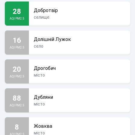
28
Добротвір
селище
AQI PM2.5
16
Долішній Лужок
село
AQI PM2.5
20
Дрогобич
місто
AQI PM2.5
88
Дубляни
місто
AQI PM2.5
8
Жовква
місто
AQI PM2.5