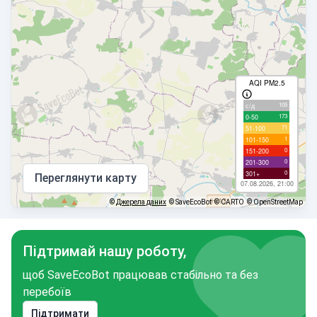
AQI PM2.5
105
с/д
173
0-50
71
51-100
1
101-150
0
151-200
0
201-300
0
301+
Переглянути карту
07.08.2026, 21:00
©
Джерела даних
© SaveEcoBot
© CARTO
© OpenStreetMap
Підтримай нашу роботу,
щоб SaveEcoBot працював стабільно та без
перебоїв
Підтримати