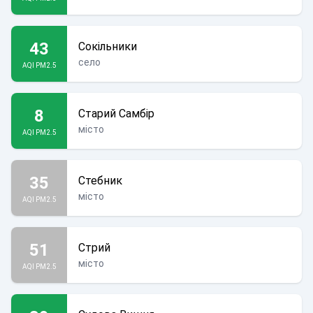
43
Сокільники
село
AQI PM2.5
8
Старий Самбір
місто
AQI PM2.5
35
Стебник
місто
AQI PM2.5
51
Стрий
місто
AQI PM2.5