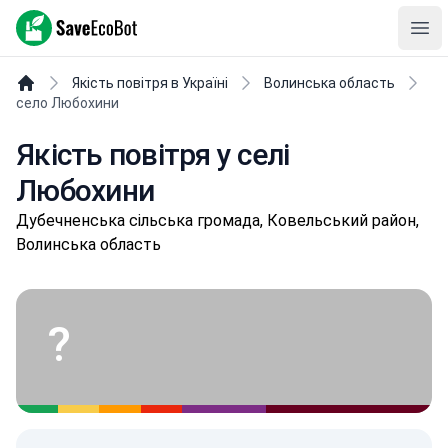
SaveEcoBot
Ope
Якість повітря в Україні
Волинська область
село Любохини
Якість повітря у селі
Любохини
Дубeчнeнськa сільська громада, Ковельський район,
Волинська область
?