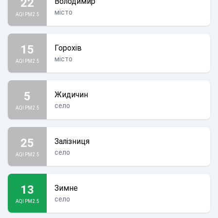
22
Володимир
місто
AQI PM2.5
15
Горохів
місто
AQI PM2.5
5
Жидичин
село
AQI PM2.5
25
Залізниця
село
AQI PM2.5
13
Зимне
село
AQI PM2.5