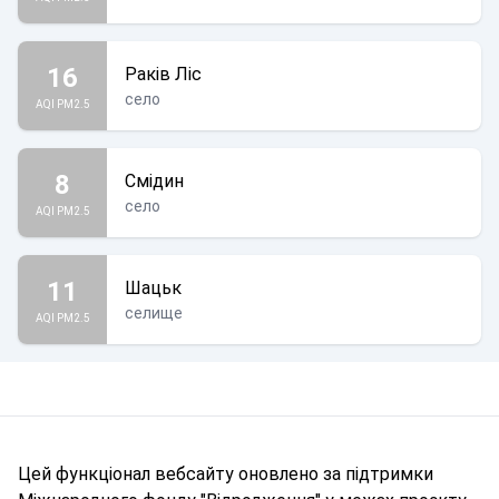
16
Раків Ліс
село
AQI PM2.5
8
Смідин
село
AQI PM2.5
11
Шацьк
селище
AQI PM2.5
Цей функціонал вебсайту оновлено за підтримки