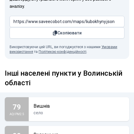
аналізу.
Скопіювати
Використовуючи цей URL, ви погоджуєтеся з нашими
Умовами
використання
та
Політикою конфіденційності
.
Інші населені пункти у Волинській
області
79
Вишнів
село
AQI PM2.5