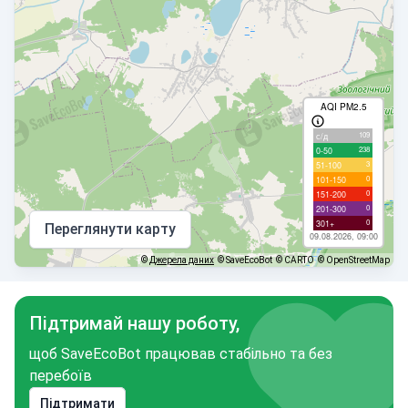
AQI PM2.5
109
с/д
238
0-50
3
51-100
0
101-150
0
151-200
0
201-300
0
301+
Переглянути карту
09.08.2026, 09:00
©
Джерела даних
© SaveEcoBot
© CARTO
© OpenStreetMap
Підтримай нашу роботу,
щоб SaveEcoBot працював стабільно та без
перебоїв
Підтримати