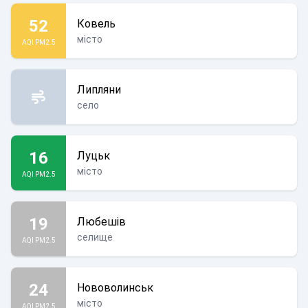
52
Ковель
місто
AQI PM2.5
Липляни
село
16
Луцьк
місто
AQI PM2.5
19
Любешів
селище
AQI PM2.5
24
Нововолинськ
місто
AQI PM2.5