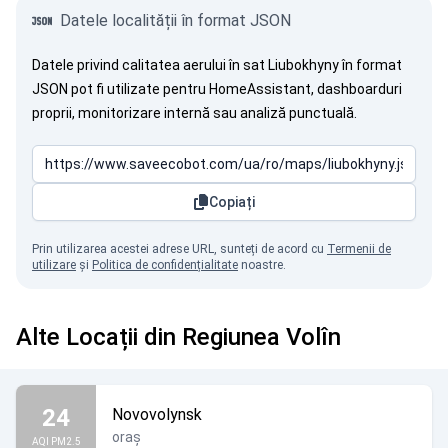
Datele localității în format JSON
Datele privind calitatea aerului în sat Liubokhyny în format
JSON pot fi utilizate pentru HomeAssistant, dashboarduri
proprii, monitorizare internă sau analiză punctuală.
Copiați
Prin utilizarea acestei adrese URL, sunteți de acord cu
Termenii de
utilizare
și
Politica de confidențialitate
noastre.
Alte Locații din Regiunea Volîn
24
Novovolynsk
oraș
AQI PM2.5