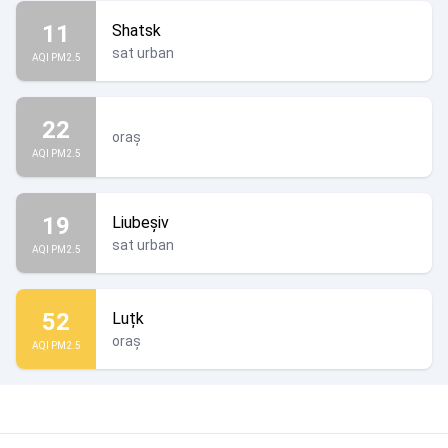
11
Shatsk
sat urban
AQI PM2.5
22
oraș
AQI PM2.5
19
Liubeșiv
sat urban
AQI PM2.5
52
Luțk
oraș
AQI PM2.5