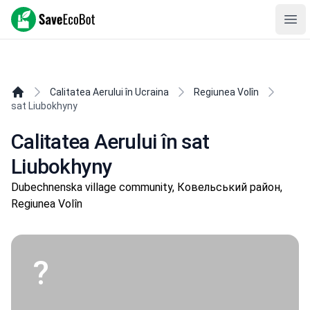
SaveEcoBot
Ope
Calitatea Aerului în Ucraina
Regiunea Volîn
sat Liubokhyny
Calitatea Aerului în sat
Liubokhyny
Dubechnenska village community, Ковельський район,
Regiunea Volîn
?