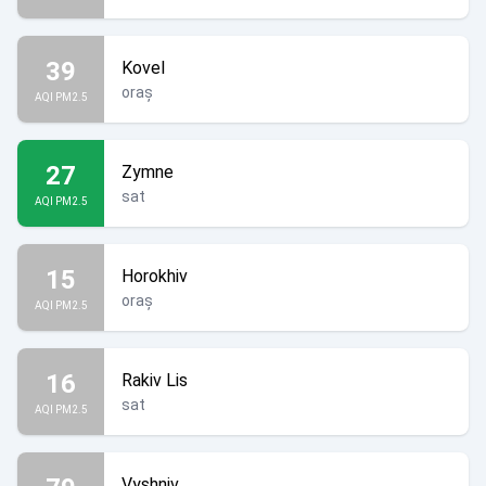
39
Kovel
oraș
AQI PM2.5
27
Zymne
sat
AQI PM2.5
15
Horokhiv
oraș
AQI PM2.5
16
Rakiv Lis
sat
AQI PM2.5
Vyshniv