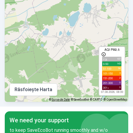
AQI PM2.5
107
с/д
143
0-50
94
51-100
3
101-150
2
151-200
0
201-300
0
301+
Răsfoiește Harta
07.08.2026, 08:00
©
Surse de Date
© SaveEcoBot
© CARTO
© OpenStreetMap
We need your support
to keep SaveEcoBot running smoothly and w/o