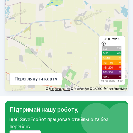
AQI PM2.5
110
с/д
235
0-50
5
51-100
0
101-150
0
151-200
0
201-300
0
301+
Переглянути карту
09.08.2026, 11:00
©
Джерела даних
© SaveEcoBot
© CARTO
© OpenStreetMap
Підтримай нашу роботу,
щоб SaveEcoBot працював стабільно та без
перебоїв