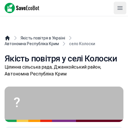
SaveEcoBot
Ope
Якість повітря в Україні
Автономна Республіка Крим
село Колоски
Якість повітря у селі Колоски
Цілинна сільська рада, Джанкойський район,
Автономна Республіка Крим
?