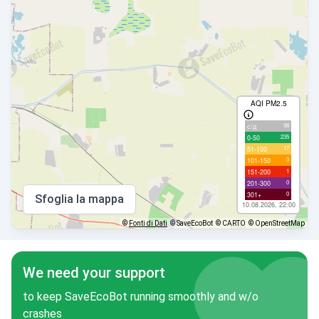
AQI PM2.5
98
с/д
235
0-50
17
51-100
0
101-150
1
151-200
0
201-300
0
301+
Sfoglia la mappa
10.08.2026, 22:00
©
Fonti di Dati
© SaveEcoBot
© CARTO
© OpenStreetMap
We need your support
to keep SaveEcoBot running smoothly and w/o
crashes