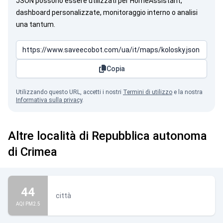
JSON possono essere utilizzati per HomeAssistant,
dashboard personalizzate, monitoraggio interno o analisi
una tantum.
Copia
Utilizzando questo URL, accetti i nostri
Termini di utilizzo
e la nostra
Informativa sulla privacy
.
La Crimea è dell'Ucraina!
Altre località di Repubblica autonoma
di Crimea
44
città
AQI PM2.5