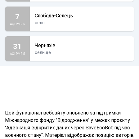
7
Слобода-Селець
село
AQI PM2.5
31
Черняхів
селище
AQI PM2.5
Цей функціонал вебсайту оновлено за підтримки
Міжнародного фонду "Відродження" у межах проєкту
"Адвокація відкритих даних через SaveEcoBot під час
воєнного стану". Матеріал відображає позицію авторів