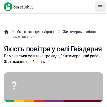
SaveEcoBot
Ope
Якість повітря в Україні
Житомирська область
село Гвіздярня
Якість повітря у селі Гвіздярня
Рoмaнівськa селищнa громада, Житомирський район,
Житомирська область
?