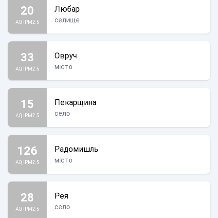
20
Любар
селище
AQI PM2.5
33
Овруч
місто
AQI PM2.5
15
Пекарщина
село
AQI PM2.5
126
Радомишль
місто
AQI PM2.5
28
Рея
село
AQI PM2.5