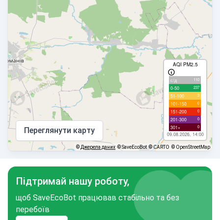
AQI PM2.5
110
с/д
237
0-50
3
51-100
0
101-150
0
151-200
0
201-300
0
301+
Переглянути карту
09.08.2026, 14:00
©
Джерела даних
© SaveEcoBot
© CARTO
© OpenStreetMap
Підтримай нашу роботу,
щоб SaveEcoBot працював стабільно та без
перебоїв