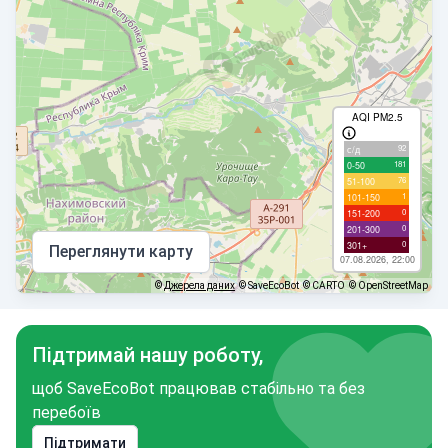
AQI PM2.5
92
с/д
181
0-50
76
51-100
1
101-150
0
151-200
0
201-300
0
301+
Переглянути карту
07.08.2026, 22:00
©
Джерела даних
© SaveEcoBot
© CARTO
© OpenStreetMap
Підтримай нашу роботу,
щоб SaveEcoBot працював стабільно та без
перебоїв
Підтримати