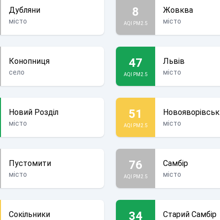
8
Дубляни
Жовква
місто
місто
AQI PM2.5
47
Конопниця
Львів
село
місто
AQI PM2.5
51
Новий Розділ
Новояворівськ
місто
місто
AQI PM2.5
76
Пустомити
Самбір
місто
місто
AQI PM2.5
34
Сокільники
Старий Самбір