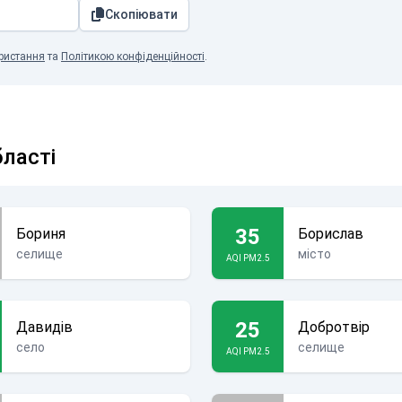
Скопіювати
ристання
та
Політикою конфіденційності
.
бласті
35
Бориня
Борислав
селище
місто
AQI PM2.5
25
Давидів
Добротвір
село
селище
AQI PM2.5