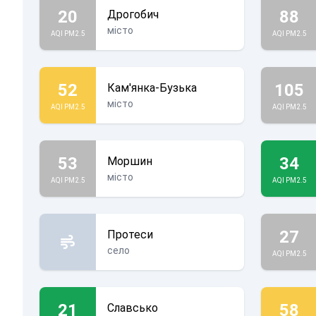
20
88
Дрогобич
місто
AQI PM2.5
AQI PM2.5
52
105
Кам'янка-Бузька
місто
AQI PM2.5
AQI PM2.5
53
34
Моршин
місто
AQI PM2.5
AQI PM2.5
27
Протеси
село
AQI PM2.5
21
58
Славсько