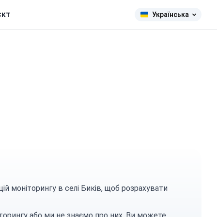
єкт
Українська
ій моніторингу в селі Биків, щоб розрахувати
торингу або ми не знаємо про них. Ви можете