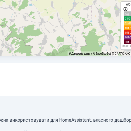
AQ
с/д
0-50
51-1
101-
151-
201-
301+
06.08.
©
Джерела даних
© SaveEcoBot
© CARTO
© O
ожна використовувати для HomeAssistant, власного дашборд