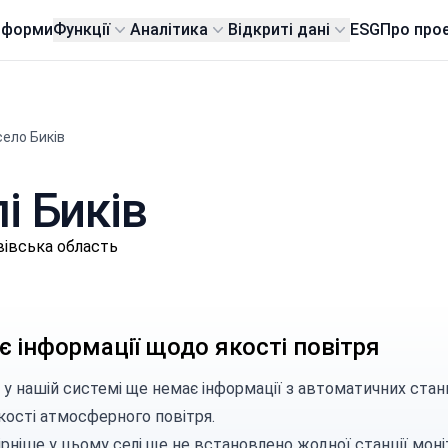
тформи
Функції
Аналітика
Відкриті дані
ESG
Про про
село Биків
лі Биків
вівська область
 інформації щодо якості повітря
 у нашій системі ще немає інформації з автоматичних станц
кості атмосферного повітря.
рніше у цьому селі ще не встановлено жодної станції моні