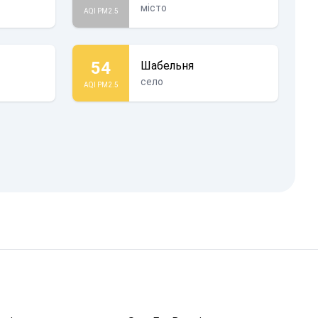
місто
AQI PM2.5
54
Шабельня
село
AQI PM2.5