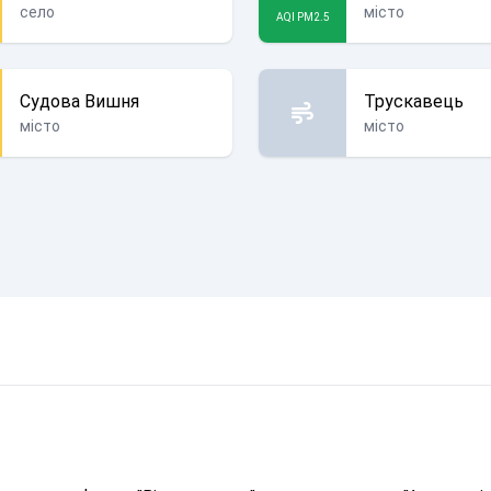
село
місто
AQI PM2.5
Судова Вишня
Трускавець
місто
місто