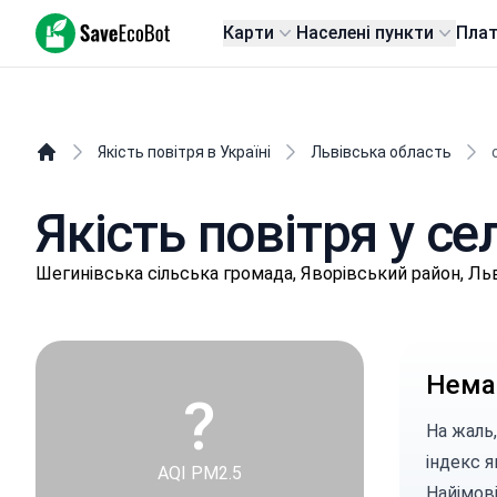
SaveEcoBot
Карти
Населені пункти
Пла
Якість повітря в Україні
Львівська область
Якість повітря у се
Шeгинівськa сільська громада, Яворівський район, Ль
Немає
?
На жаль,
індекс я
AQI PM2.5
Найімові