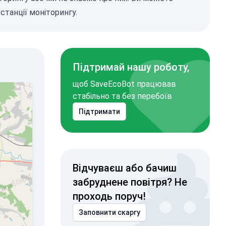
станції моніторингу.
Підтримай нашу роботу,
щоб SaveEcoBot працював
стабільно та без перебоїв
Підтримати
Відчуваєш або бачиш
забруднене повітря? Не
проходь поруч!
Заповнити скаргу