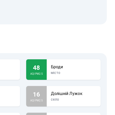
48
Броди
місто
AQI PM2.5
16
Долішній Лужок
село
AQI PM2.5