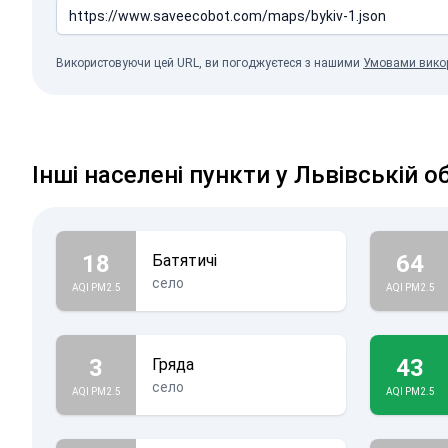
Використовуючи цей URL, ви погоджуєтеся з нашими
Умовами вико
Інші населені пункти у Львівській о
18
64
Батятичі
село
AQI PM2.5
AQI PM2.5
3
43
Гряда
село
AQI PM2.5
AQI PM2.5