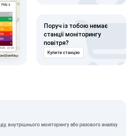
I PM2.5
92
156
97
00
Поруч із тобою немає
3
150
станції моніторингу
0
200
1
300
повітря?
0
2026, 22:00
Купити станцію
penStreetMap
у, внутрішнього моніторингу або разового аналізу.