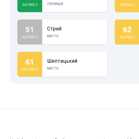
селище
AQI PM2.5
AQI PM2.5
51
62
Стрий
місто
AQI PM2.5
AQI PM2.5
61
Шептицький
місто
AQI PM2.5