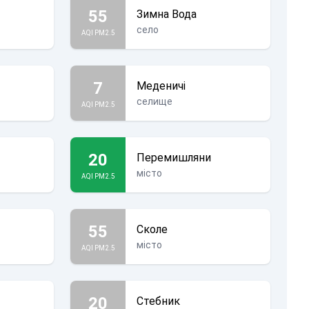
55
Зимна Вода
село
AQI PM2.5
7
Меденичі
селище
AQI PM2.5
20
Перемишляни
місто
AQI PM2.5
55
Сколе
місто
AQI PM2.5
20
Стебник