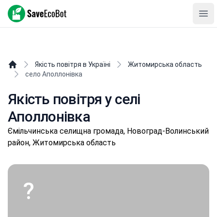
SaveEcoBot
Ope
Якість повітря в Україні
Житомирська область
село Аполлонівка
Якість повітря у селі
Аполлонівка
Ємільчинськa селищнa громада, Новоград-Волинський
район, Житомирська область
?