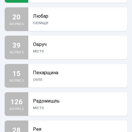
20
Любар
селище
AQI PM2.5
39
Овруч
місто
AQI PM2.5
15
Пекарщина
село
AQI PM2.5
126
Радомишль
місто
AQI PM2.5
28
Рея