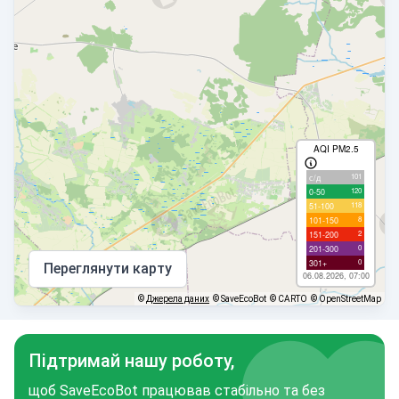
AQI PM2.5
101
с/д
120
0-50
118
51-100
8
101-150
2
151-200
0
201-300
0
301+
Переглянути карту
06.08.2026, 07:00
©
Джерела даних
© SaveEcoBot
© CARTO
© OpenStreetMap
Підтримай нашу роботу,
щоб SaveEcoBot працював стабільно та без