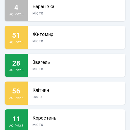
4
Баранівка
місто
AQI PM2.5
51
Житомир
місто
AQI PM2.5
28
Звягель
місто
AQI PM2.5
56
Клітчин
село
AQI PM2.5
11
Коростень
місто
AQI PM2.5