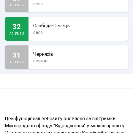
село
AQI PM2.5
32
Слобода-Селець
село
AQI PM2.5
31
Черняхів
селище
AQI PM2.5
Цей функціонал вебсайту оновлено за підтримки
Міжнародного фонду "Відродження" у межах проєкту
"Адвокація відкритих даних через SaveEcoBot під час