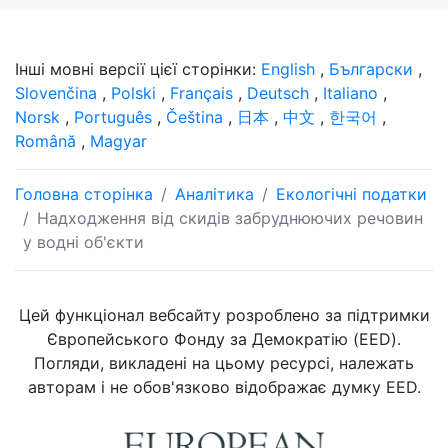
Інші мовні версії цієї сторінки:
English
,
Български
,
Slovenčina
,
Polski
,
Français
,
Deutsch
,
Italiano
,
Norsk
,
Português
,
Čeština
,
日本
,
中文
,
한국어
,
Română
,
Magyar
Головна сторінка
Аналітика
Екологічні податки
Надходження від скидів забруднюючих речовин
у водні об'єкти
Цей функціонал вебсайту розроблено за підтримки
Європейського Фонду за Демократію (EED).
Погляди, викладені на цьому ресурсі, належать
авторам і не обов'язково відображає думку EED.