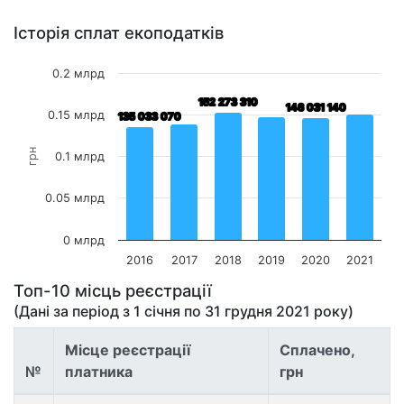
Історія сплат екоподатків
0.2 млрд
152 273 310
152 273 310
146 031 140
146 031 140
0.15 млрд
135 033 070
135 033 070
грн
0.1 млрд
0.05 млрд
0 млрд
2016
2017
2018
2019
2020
2021
Топ-10 місць реєстрації
(Дані за період з
1 січня
по
31 грудня 2021
року)
Місце реєстрації
Сплачено,
№
платника
грн