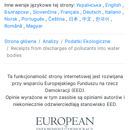
Inne wersje językowe tej strony:
Українська
,
English
,
Български
,
Slovenčina
,
Français
,
Deutsch
,
Italiano
,
Norsk
,
Português
,
Čeština
,
日本
,
中文
,
한국어
,
Română
,
Magyar
Strona główna
Analizy
Podatki Ekologiczne
Receipts from discharges of pollutants into water
bodies
Ta funkcjonalność strony internetowej jest rozwijana
przy wsparciu Europejskiego Funduszu na rzecz
Demokracji (EED).
Opinie wyrażone w tym zasobie są opiniami autorów i
niekoniecznie odzwierciedlają stanowisko EED.