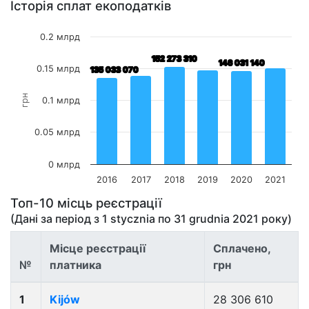
Історія сплат екоподатків
0.2 млрд
152 273 310
152 273 310
146 031 140
146 031 140
0.15 млрд
135 033 070
135 033 070
грн
0.1 млрд
0.05 млрд
0 млрд
2016
2017
2018
2019
2020
2021
Топ-10 місць реєстрації
(Дані за період з
1 stycznia
по
31 grudnia 2021
року)
Місце реєстрації
Сплачено,
№
платника
грн
1
Kijów
28 306 610