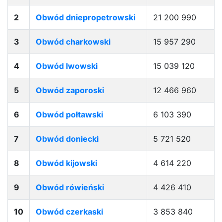
2
Obwód dniepropetrowski
21 200 990
3
Obwód charkowski
15 957 290
4
Obwód lwowski
15 039 120
5
Obwód zaporoski
12 466 960
6
Obwód połtawski
6 103 390
7
Obwód doniecki
5 721 520
8
Obwód kijowski
4 614 220
9
Obwód rówieński
4 426 410
10
Obwód czerkaski
3 853 840