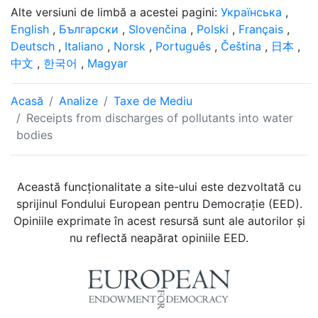
Alte versiuni de limbă a acestei pagini:
Українська
,
English
,
Български
,
Slovenčina
,
Polski
,
Français
,
Deutsch
,
Italiano
,
Norsk
,
Português
,
Čeština
,
日本
,
中文
,
한국어
,
Magyar
Acasă
Analize
Taxe de Mediu
Receipts from discharges of pollutants into water
bodies
Această funcționalitate a site-ului este dezvoltată cu
sprijinul Fondului European pentru Democrație (EED).
Opiniile exprimate în acest resursă sunt ale autorilor și
nu reflectă neapărat opiniile EED.