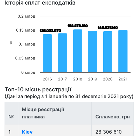
Історія сплат екоподатків
0.2 млрд
152.273.310
152.273.310
146.031.140
146.031.140
0.15 млрд
135.033.070
135.033.070
грн
0.1 млрд
0.05 млрд
0 млрд
2016
2017
2018
2019
2020
2021
Топ-10 місць реєстрації
(Дані за період з
1 ianuarie
по
31 decembrie 2021
року)
Місце реєстрації
№
платника
Сплачено, грн
1
Kiev
28 306 610