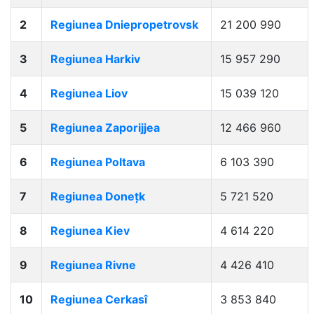
2
Regiunea Dniepropetrovsk
21 200 990
3
Regiunea Harkiv
15 957 290
4
Regiunea Liov
15 039 120
5
Regiunea Zaporijjea
12 466 960
6
Regiunea Poltava
6 103 390
7
Regiunea Donețk
5 721 520
8
Regiunea Kiev
4 614 220
9
Regiunea Rivne
4 426 410
10
Regiunea Cerkasî
3 853 840