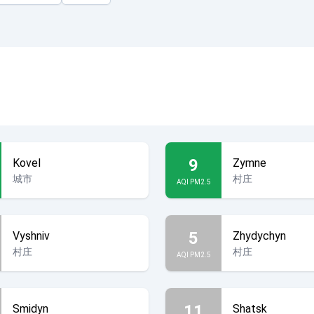
9
Kovel
Zymne
城市
村庄
AQI PM2.5
5
Vyshniv
Zhydychyn
村庄
村庄
AQI PM2.5
11
Smidyn
Shatsk