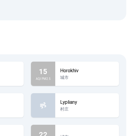
15
Horokhiv
城市
AQI PM2.5
Lypliany
村庄
22