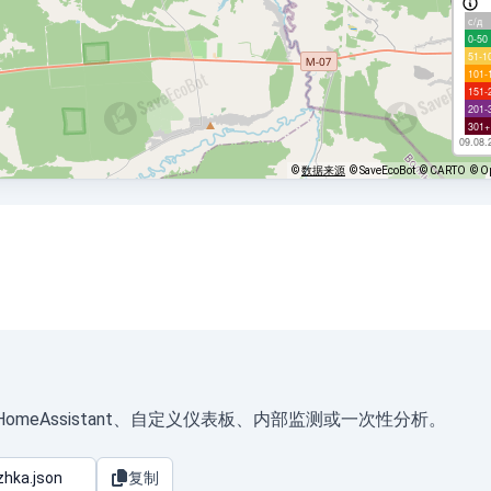
с/д
0-50
51-1
101-
151-
201-
301+
09.08.
©
数据来源
© SaveEcoBot
© CARTO
© O
可用于 HomeAssistant、自定义仪表板、内部监测或一次性分析。
复制