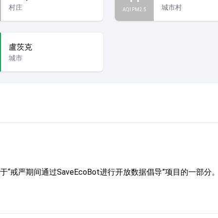
村庄
城市村
AQI PM2.5
盧茨克
城市
“戒严期间通过SaveEcoBot进行开放数据倡导”项目的一