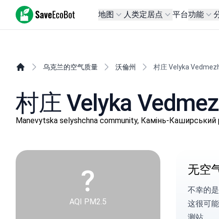
SaveEcoBot
地图
人类定居点
平台
功能
乌克兰的空气质量
沃倫州
村庄 Velyka Vedmez
村庄 Velyka Ved
Manevytska selyshchna community, Камінь-Каширськи
无空
?
不幸的是
AQI PM2.5
这很可能
测站。