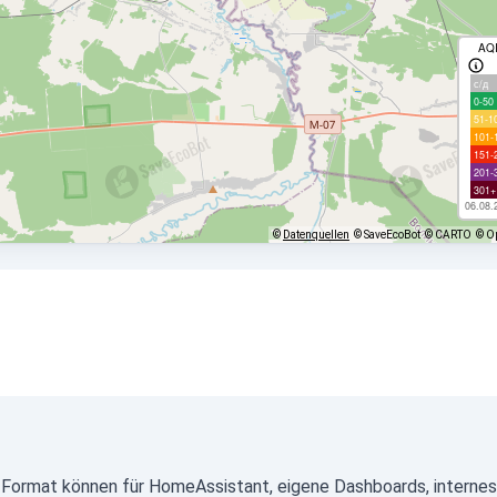
AQ
с/д
0-50
51-1
101-
151-
201-
301+
06.08.
©
Datenquellen
© SaveEcoBot
© CARTO
© O
Format können für HomeAssistant, eigene Dashboards, internes