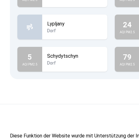
24
Lypljany
Dorf
AQI PM2.5
5
79
Schydytschyn
Dorf
AQI PM2.5
AQI PM2.5
Diese Funktion der Website wurde mit Unterstützung der 