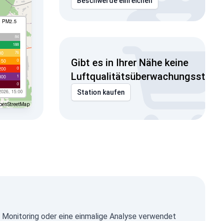
Beschwerde einreichen
I PM2.5
84
188
76
00
Gibt es in Ihrer Nähe keine
0
150
0
200
Luftqualitätsüberwachungsstati
1
300
0
2026, 15:00
Station kaufen
penStreetMap
 Monitoring oder eine einmalige Analyse verwendet