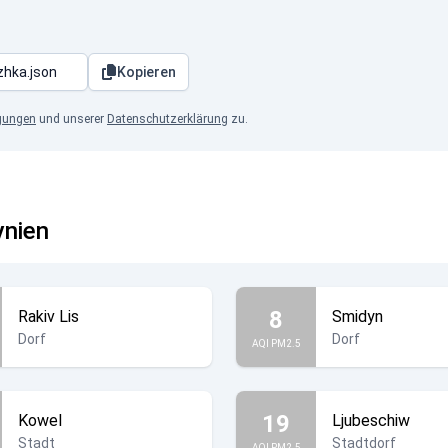
Kopieren
gungen
und unserer
Datenschutzerklärung
zu.
ynien
8
Rakiv Lis
Smidyn
Dorf
Dorf
AQI PM2.5
19
Kowel
Ljubeschiw
Stadt
Stadtdorf
AQI PM2.5