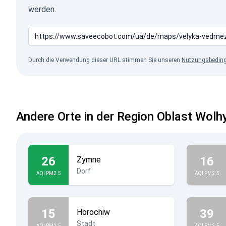
werden.
Durch die Verwendung dieser URL stimmen Sie unseren
Nutzungsbedin
Andere Orte in der Region Oblast Wolh
26
16
Zymne
Dorf
AQI PM2.5
AQI PM2.5
15
39
Horochiw
Stadt
AQI PM2.5
AQI PM2.5