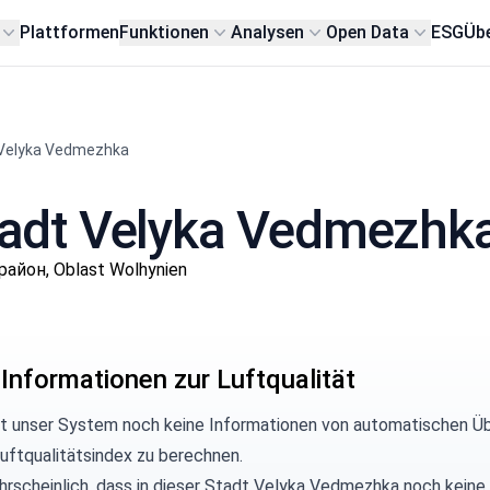
Plattformen
Funktionen
Analysen
Open Data
ESG
Übe
 Velyka Vedmezhka
 Stadt Velyka Vedmezhk
айон, Oblast Wolhynien
 Informationen zur Luftqualität
at unser System noch keine Informationen von automatischen Ü
uftqualitätsindex zu berechnen.
ahrscheinlich, dass in dieser Stadt Velyka Vedmezhka noch keine