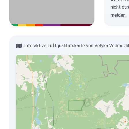
nicht dar
melden.
Interaktive Luftqualitätskarte von Velyka Vedmezh