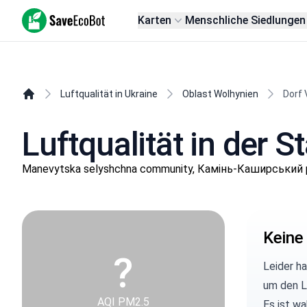
SaveEcoBot
Karten
Menschliche Siedlungen
Luftqualität in Ukraine
Oblast Wolhynien
Dorf
Luftqualität in der
Manevytska selyshchna community, Камінь-Каширський р
Keine
?
Leider h
um den L
AQI PM2.5
Es ist w