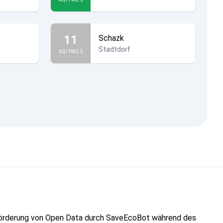
11
Schazk
Stadtdorf
AQI PM2.5
"Förderung von Open Data durch SaveEcoBot während des